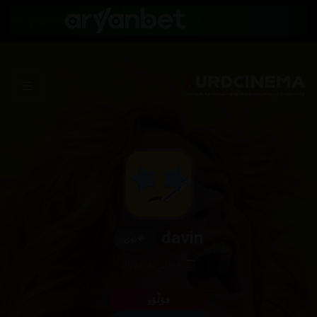
davin
🌟
نوێ
ئەندام لە 2026
فۆڵۆو