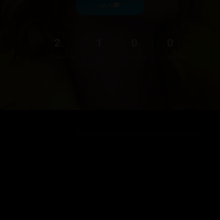
پەیام
2
1
0
0
فۆڵۆوەر
فۆڵۆوینگ
دڵخواز
هەڵسەنگاندن