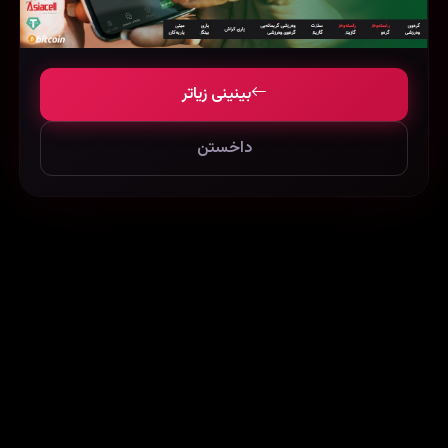
بینینی زیاتر
داخستن