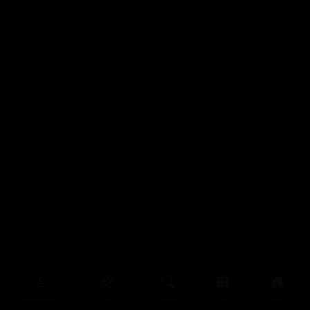
سەرەتا
زیاتر
سەرەتا
ڕەنگ
چوونەژوورەوە