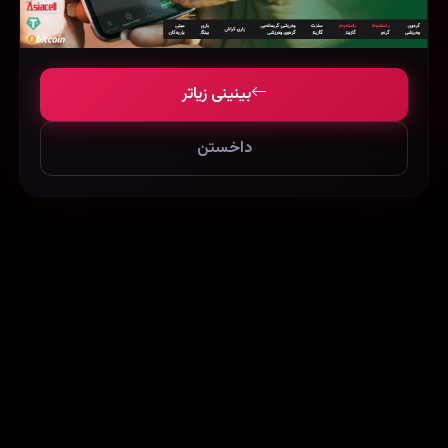
بینینی زیاتر
داخستن