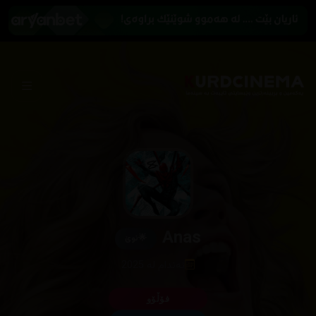
Anas
🌟
نوێ
ئەندام لە 2025
فۆڵۆو