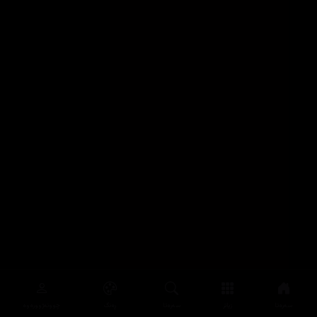
سەرەتا
زیاتر
سەرەتا
ڕەنگ
چوونەژوورەوە