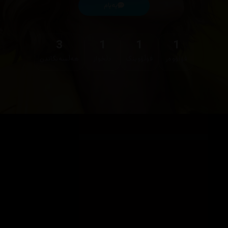
پەیام
3
1
1
1
فۆڵۆوەر
فۆڵۆوینگ
دڵخواز
هەڵسەنگاندن