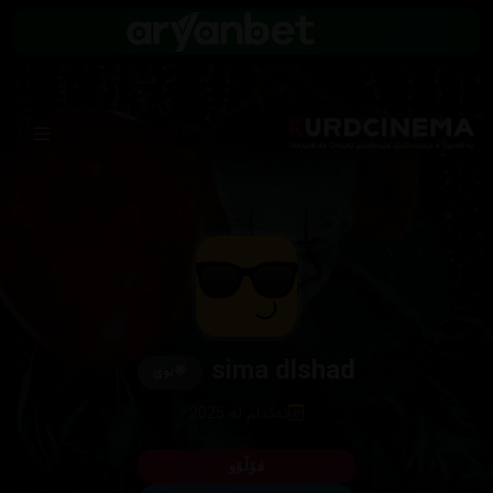
sima dlshad
🌟
نوێ
ئەندام لە 2025
فۆڵۆو