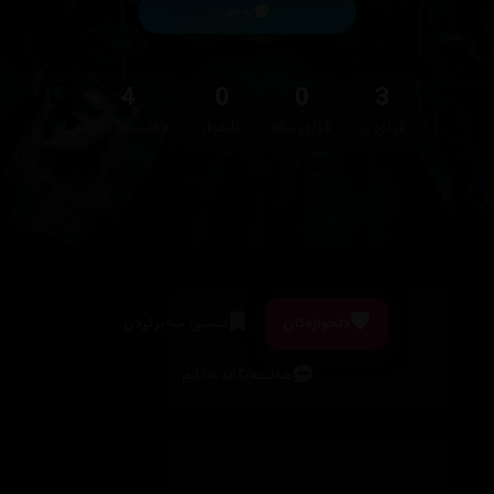
پەیام
4
0
0
3
فۆڵۆوەر
فۆڵۆوینگ
دڵخواز
هەڵسەنگاندن
دڵخوازەکان
لیستی سەیرکردن
هەڵسەنگاندنەکانم