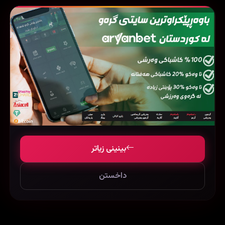
بینینی زیاتر
داخستن