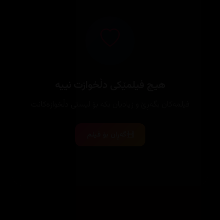
هیچ فیلمێکی دڵخوازت نییە
فیلمەکان بگەڕێ و زیادیان بکە بۆ لیستی دڵخوازەکانت
گەڕان بۆ فیلم