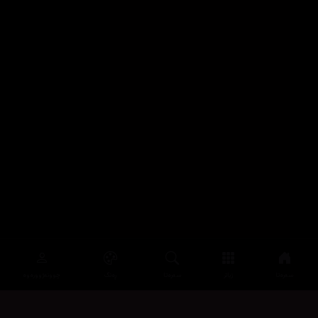
سەرەتا
زیاتر
سەرەتا
ڕەنگ
چوونەژوورەوە