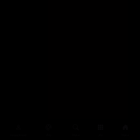
سەرەتا
زیاتر
سەرەتا
ڕەنگ
چوونەژوورەوە