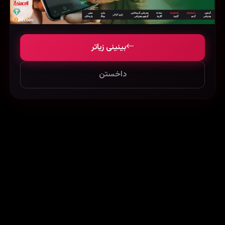
بینینی زیاتر
داخستن