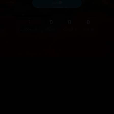
پەیام
1
0
0
0
فۆڵۆوەر
فۆڵۆوینگ
دڵخواز
هەڵسەنگاندن