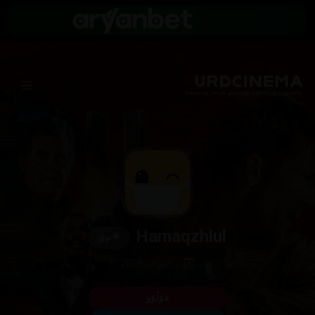
Hamaqzhlul
🌟
نوێ
ئەندام لە 2026
فۆڵۆو