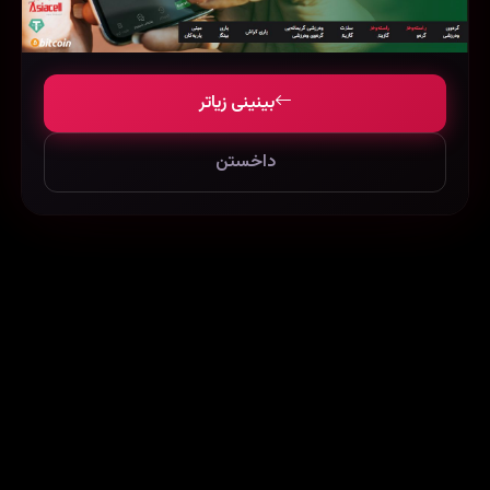
بینینی زیاتر
داخستن