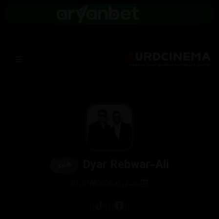
Dyar Rebwar-Ali
🌟
نوێ
ئەندام لە 2026
01/01