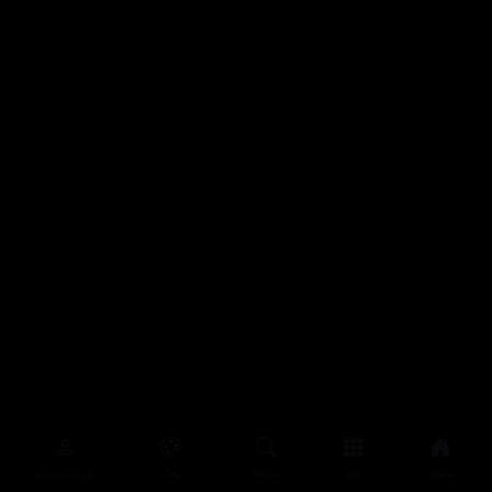
سەرەتا
زیاتر
سەرەتا
ڕەنگ
چوونەژوورەوە