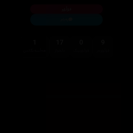
فۆڵۆو
پەیام
1
17
0
9
فۆڵۆوەر
فۆڵۆوینگ
دڵخواز
هەڵسەنگاندن