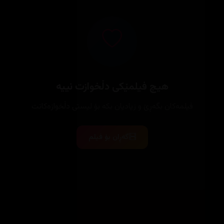
هیچ فیلمێکی دڵخوازت نییە
فیلمەکان بگەڕێ و زیادیان بکە بۆ لیستی دڵخوازەکانت
گەڕان بۆ فیلم