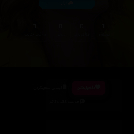
پەیام
1
0
0
1
فۆڵۆوەر
فۆڵۆوینگ
دڵخواز
هەڵسەنگاندن
دڵخوازەکان
لیستی سەیرکردن
هەڵسەنگاندنەکانم