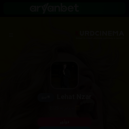
Lehat Nzar
🌟
نوێ
ئەندام لە 2025
فۆڵۆو