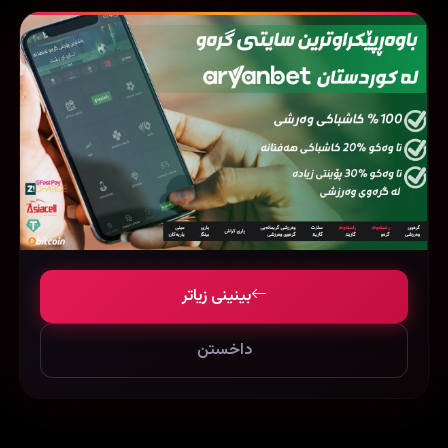
بینینی زیاتر
داخستن