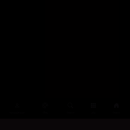
سەرەتا
زیاتر
سەرەتا
ڕەنگ
چوونەژوورەوە