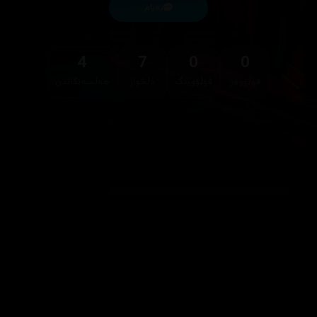
پەیام
4
7
0
0
فۆڵۆوەر
فۆڵۆوینگ
دڵخواز
هەڵسەنگاندن