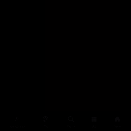
سەرەتا
زیاتر
سەرەتا
ڕەنگ
چوونەژوورەوە