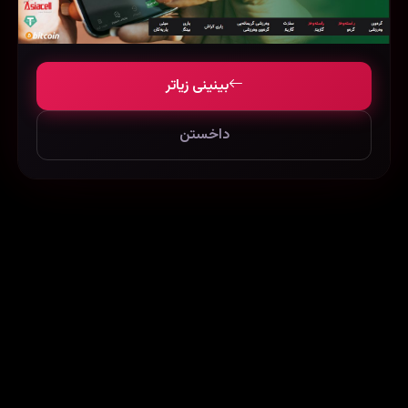
بینینی زیاتر
داخستن