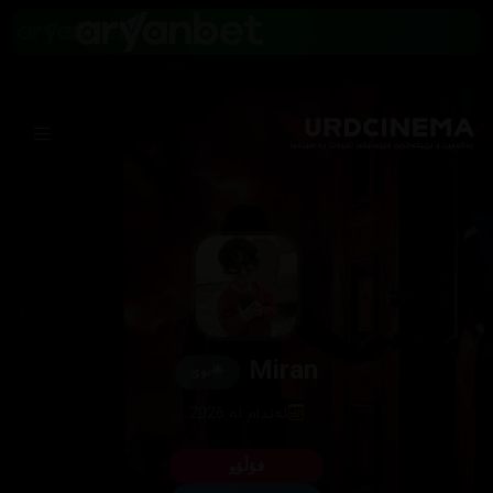
Miran
🌟
نوێ
ئەندام لە 2026
فۆڵۆو