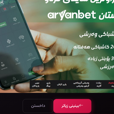
بینینی زیاتر
داخستن