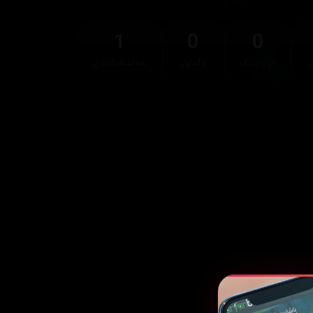
1
0
0
ر
فۆڵۆوینگ
دڵخواز
هەڵسەنگاندن