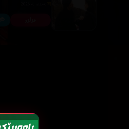
ئەندام لە 2026
فۆڵۆو