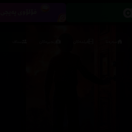
سەرەتا
فیلمەکان
زنجیرەکان
ستاف