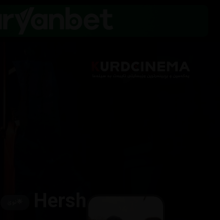
Hersh
🌟
نوێ