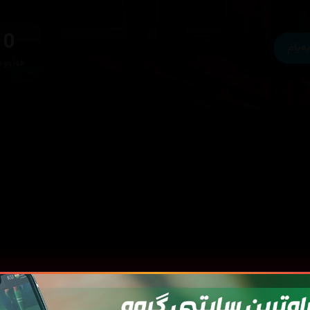
0
پەیام
فۆڵۆوە