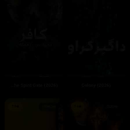
Colony (2026)
Kafir: The Spirit Gate (2026)
7.0
3.4
100852
33253