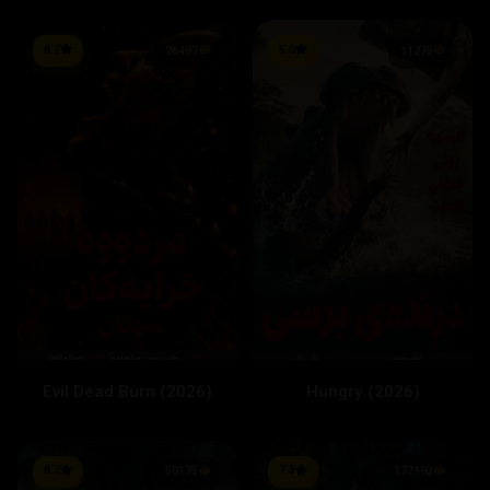
6.7
5.0
26497
11275
Evil Dead Burn (2026)
Hungry (2026)
6.2
7.3
50175
177193