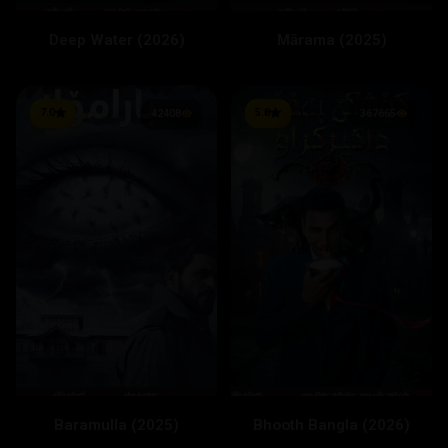
Deep Water (2026)
Mārama (2025)
7.0
5.8
42408
367665
Baramulla (2025)
Bhooth Bangla (2026)