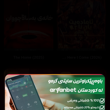
The Home (2025)
Ready or Not 2: Here I Come (2026)
5.2
6.5
72199
100528