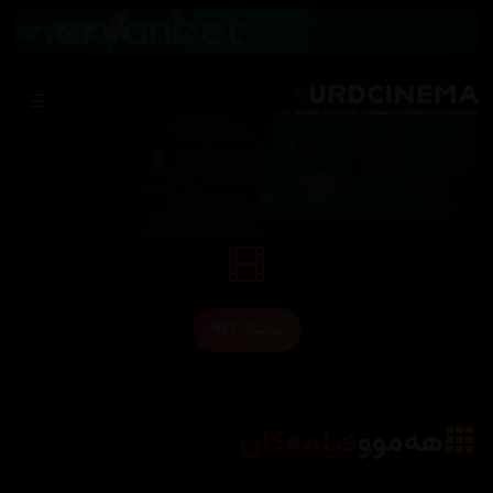
ترسناک 982
هەموو
فیلمەکان