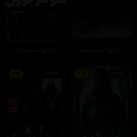
Obsession (2026)
Passenger (2026)
5.9
4.5
65216
75212