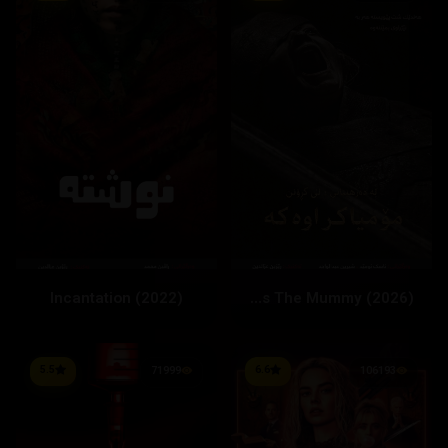
Incantation (2022)
Lee Cronin's The Mummy (2026)
5.5
6.6
71999
106193