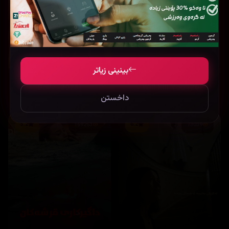
بینینی زیاتر
Dolly (2025)
They Will Kill You (2026)
داخستن
5.2
6.2
169263
73039