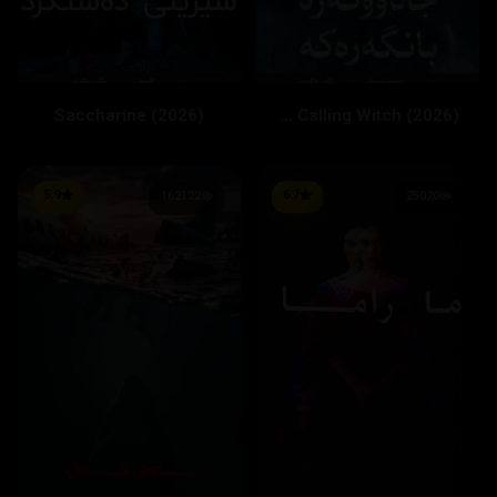
Saccharine (2026)
The Calling Witch (2026)
5.9
6.7
162122
25020