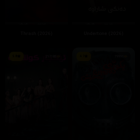
Thrash (2026)
Undertone (2026)
5.8
4.7
217185
79991