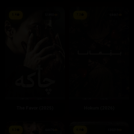
5.4
7.2
51893
64461
The Favor (2025)
Hokum (2026)
6.3
6.4
64476
130219