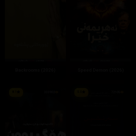
Backrooms (2026)
Speed Demon (2026)
8.1
5.5
333902
72105