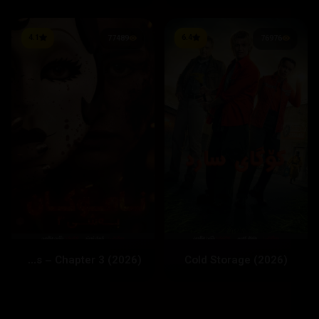
4.1
6.4
77489
76976
The Strangers – Chapter 3 (2026)
Cold Storage (2026)