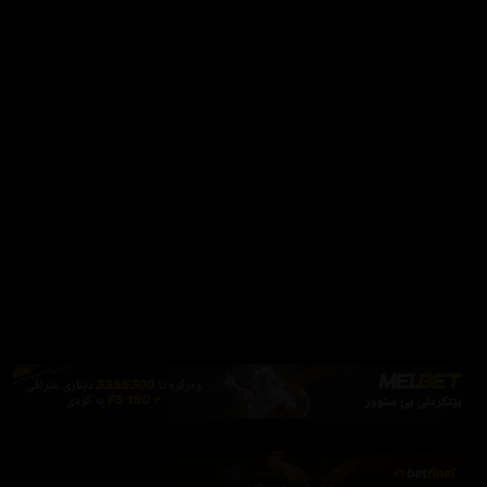
بۆ تەماشاکردن بەبێ ڕیکلام
Firefox یان Brave بەکاربهێنە بۆ بلۆککردنی ڕیکلام
دابەزاندنی Brave
فێرکاری تەواو
ئەم پەیامە پیشاندەرەوە
سەرەتا
زیاتر
سەرەتا
ڕەنگ
چوونەژوورەوە