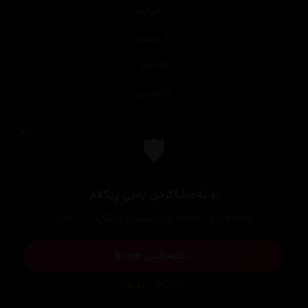
بۆلیود
بیانی
فارسی
ئیسپانی
کۆمیکس
کۆری، چینی، ژاپۆنی
ئەنیمی و کارتۆن
ئەنیمی
کوردی
زنجیرە