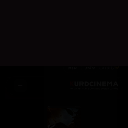
وەرز و ئەڵقەکان
بڕۆ بۆ وەرز:
یەکەم
دووەم
وەرزی یەکەم
34,534