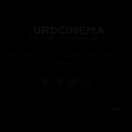
کوردسینەما یەکەمین و پڕبینەرترین ماڵپەڕی تایبەت بە فیلم و دراما
کوردی و جیهانیەکان
فیلم
هەموو فیلمەکان
هۆلیود