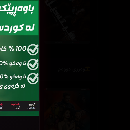
وەرزی دووەم
ئەڵقەی
ئەڵ
2
01