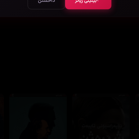
بینینی زیاتر
داخستن