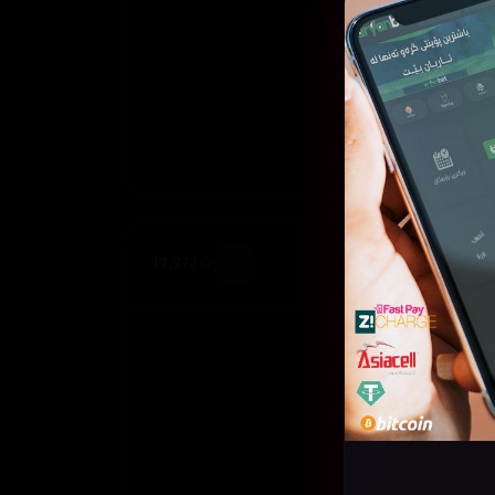
11,273
قەی
0