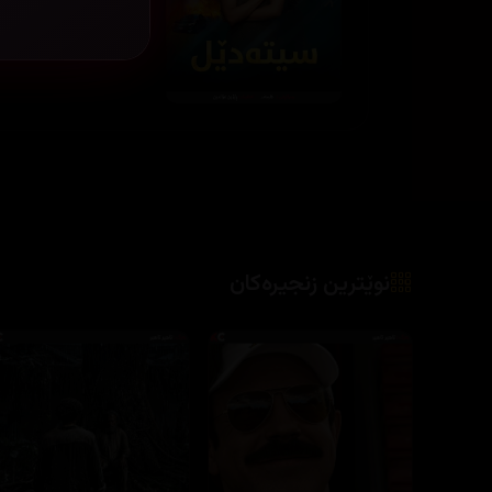
نوێترین زنجیرەکان