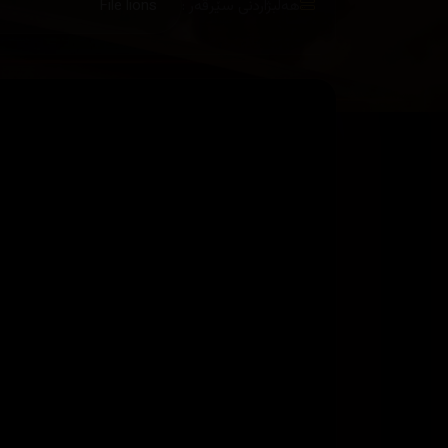
هەڵبژاردنی سێرڤەر :