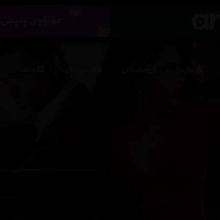
سەرەتا
فیلمەکان
زنجیرەکان
ستاف