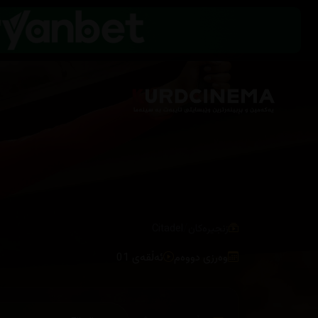
/
زنجیرەکان
Citadel
وەرزی دووەم
ئەڵقەی 01