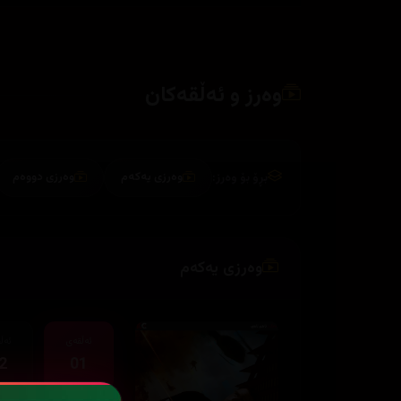
وەرز و ئەڵقەکان
بڕۆ بۆ وەرز:
وەرزی یەکەم
وەرزی دووەم
وەرزی یەکەم
ئەڵقەی
ئەڵ
2
01