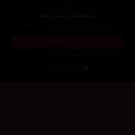
بۆ تەماشاکردن بەبێ ڕیکلام
Firefox یان Brave بەکاربهێنە بۆ بلۆککردنی ڕیکلام
دابەزاندنی Brave
فێرکاری تەواو
ئەم پەیامە پیشاندەرەوە
سەرەتا
زیاتر
سەرەتا
ڕەنگ
چوونەژوورەوە