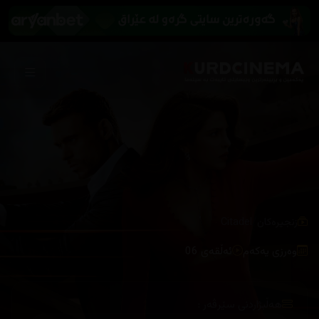
/
زنجیرەکان
Citadel
وەرزی یەکەم
ئەڵقەی 06
هەڵبژاردنی سێرڤەر :