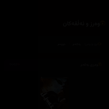
وەرز و ئەڵقەکان
بڕۆ بۆ وەرز:
یەکەم
دووەم
وەرزی یەکەم
34,422