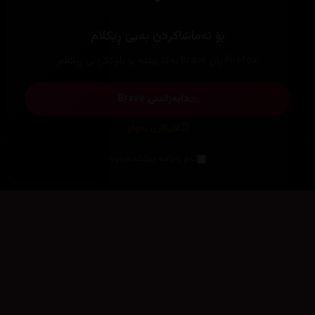
بۆ تەماشاکردن بەبێ ڕیکلام
Firefox یان Brave بەکاربهێنە بۆ بلۆککردنی ڕیکلام
دابەزاندنی Brave
فێرکاری تەواو
ئەم پەیامە پیشاندەرەوە
سەرەتا
زیاتر
سەرەتا
ڕەنگ
چوونەژوورەوە