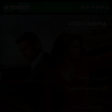
/
زنجیرەکان
Citadel
وەرزی یەکەم
ئەڵقەی 05
هەڵبژاردنی سێرڤەر :