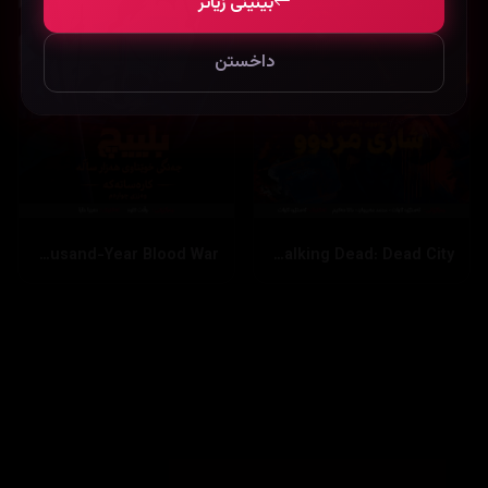
بینینی زیاتر
داخستن
Bleach: Thousand-Year Blood War
The Walking Dead: Dead City