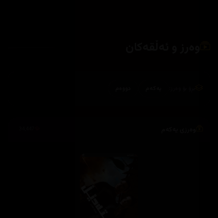
وەرز و ئەڵقەکان
بڕۆ بۆ وەرز:
یەکەم
دووەم
وەرزی یەکەم
34,447