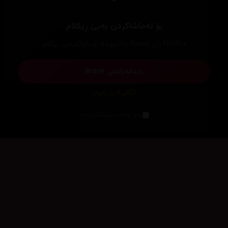
بۆ تەماشاکردن بەبێ ڕیکلام
Firefox یان Brave بەکاربهێنە بۆ بلۆککردنی ڕیکلام
دابەزاندنی Brave
فێرکاری تەواو
ئەم پەیامە پیشاندەرەوە
سەرەتا
زیاتر
سەرەتا
ڕەنگ
چوونەژوورەوە