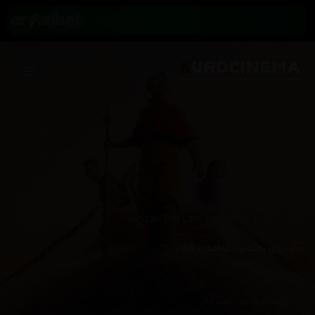
/
زنجیرەکان
وەرزی یەکەم
ئەڵقەی 06
هەڵبژاردنی سێرڤەر :