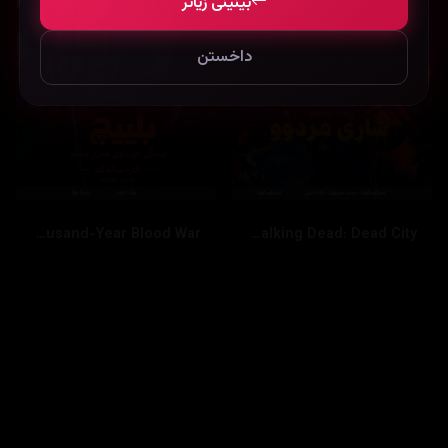
بینینی زیاتر
داخستن
Bleach: Thousand-Year Blood War
The Walking Dead: Dead City