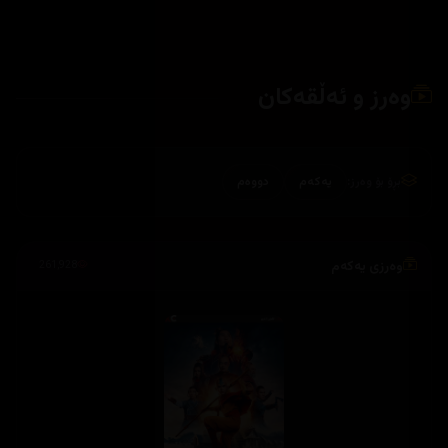
وەرز و ئەڵقەکان
بڕۆ بۆ وەرز:
یەکەم
دووەم
وەرزی یەکەم
261,928