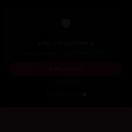
هەموو زنجیرەکان
بیانی
کۆری
فارسی
کارتۆن
ئەنیمی
تایبەت
کۆکراوەکان
ترێندەكان
پلاتفۆرمەکان