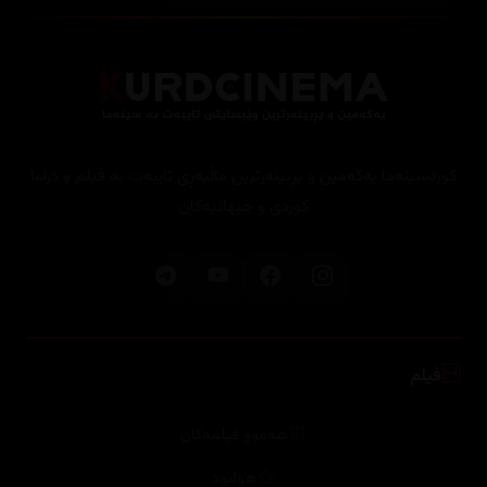
کوردسینەما یەکەمین و پڕبینەرترین ماڵپەڕی تایبەت بە فیلم و دراما
کوردی و جیهانیەکان
فیلم
هەموو فیلمەکان
هۆلیود