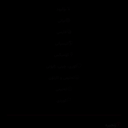
بۆلیود
بیانی
فارسی
ئیسپانی
کۆمیکس
کۆری، چینی، ژاپۆنی
ئەنیمی و کارتۆن
ئەنیمی
کوردی
زنجیرە