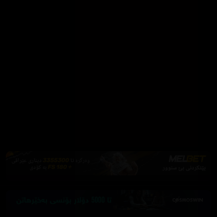
بۆ تەماشاکردن بەبێ ڕیکلام
Firefox یان Brave بەکاربهێنە بۆ بلۆککردنی ڕیکلام
دابەزاندنی Brave
فێرکاری تەواو
ئەم پەیامە پیشاندەرەوە
سەرەتا
زیاتر
سەرەتا
ڕەنگ
چوونەژوورەوە