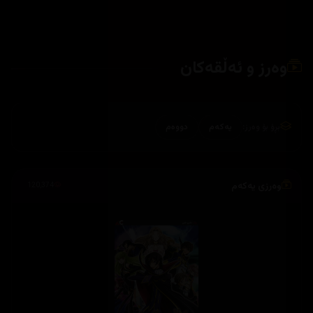
وەرز و ئەڵقەکان
بڕۆ بۆ وەرز:
یەکەم
دووەم
وەرزی یەکەم
120,374