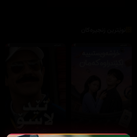
نوێترین زنجیرەکان