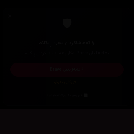
×
🛡️
بۆ تەماشاکردن بەبێ ڕیکلام
Firefox یان Brave بەکاربهێنە بۆ بلۆککردنی ڕیکلام
دابەزاندنی Brave
فێرکاری تەواو
ئەم پەیامە پیشاندەرەوە
سەرەتا
زیاتر
سەرەتا
ڕەنگ
چوونەژوورەوە