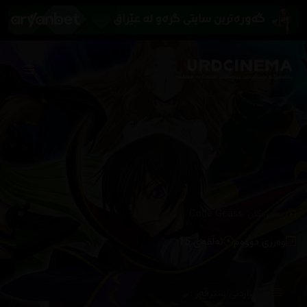
/
زنجیرەکان
Code Geass
وەرزی دووەم
ئەڵقەی 15
هەڵبژاردنی سێرڤەر :