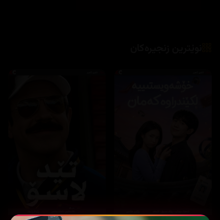
نوێترین زنجیرەکان