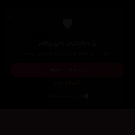
×
🛡️
بۆ تەماشاکردن بەبێ ڕیکلام
Firefox یان Brave بەکاربهێنە بۆ بلۆککردنی ڕیکلام
دابەزاندنی Brave
فێرکاری تەواو
ئەم پەیامە پیشاندەرەوە
سەرەتا
زیاتر
سەرەتا
ڕەنگ
چوونەژوورەوە