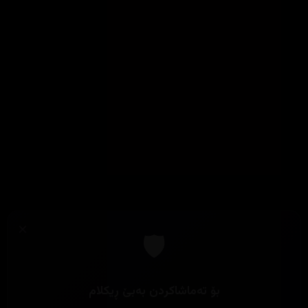
×
🛡️
بۆ تەماشاکردن بەبێ ڕیکلام