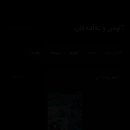
وەرز و ئەڵقەکان
بڕۆ بۆ وەرز:
یەکەم
دووەم
سێهەم
چوارەم
وەرزی یەکەم
204,297