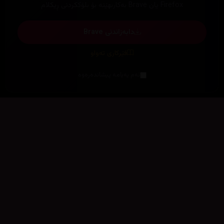
Firefox یان Brave بەکاربهێنە بۆ بلۆککردنی ڕیکلام
دابەزاندنی Brave
فێرکاری تەواو
ئەم پەیامە پیشاندەرەوە
سەرەتا
زیاتر
سەرەتا
ڕەنگ
چوونەژوورەوە