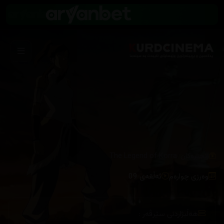
/
زنجیرەکان
The Legend of Korra
وەرزی چوارەم
ئەڵقەی 09
هەڵبژاردنی سێرڤەر :