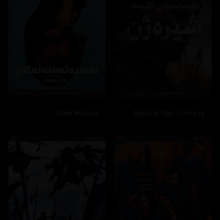
Slow Horses
Special Ops: Lioness