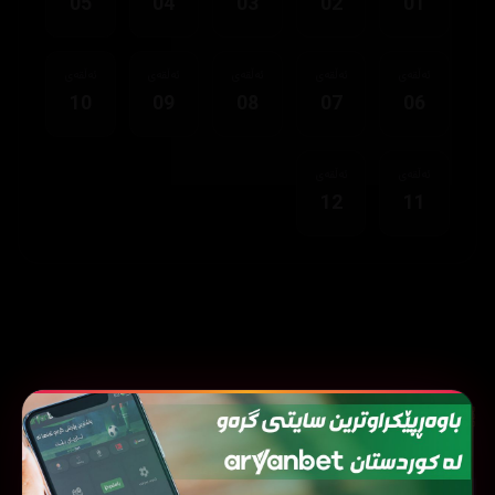
05
04
03
02
01
ئەڵقەی
ئەڵقەی
ئەڵقەی
ئەڵقەی
ئەڵقەی
10
09
08
07
06
ئەڵقەی
ئەڵقەی
12
11
نوێترین زنجیرەکان