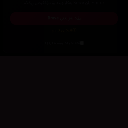
Firefox یان Brave بەکاربهێنە بۆ بلۆککردنی ڕیکلام
دابەزاندنی Brave
فێرکاری تەواو
ئەم پەیامە پیشاندەرەوە
سەرەتا
زیاتر
سەرەتا
ڕەنگ
چوونەژوورەوە