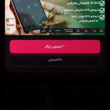
بینینی زیاتر
داخستن
Ted Lasso
Our Sticky Love