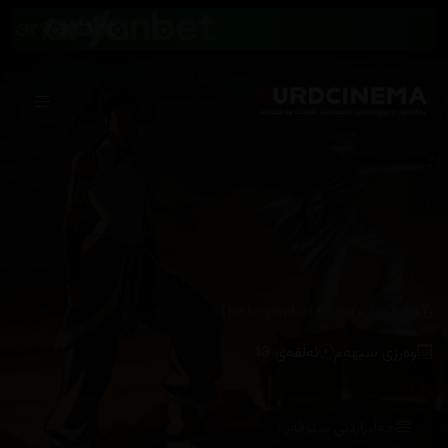
/
زنجیرەکان
The Legend of Korra
وەرزی سێهەم
ئەڵقەی 13
هەڵبژاردنی سێرڤەر :