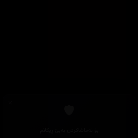
×
🛡️
بۆ تەماشاکردن بەبێ ڕیکلام