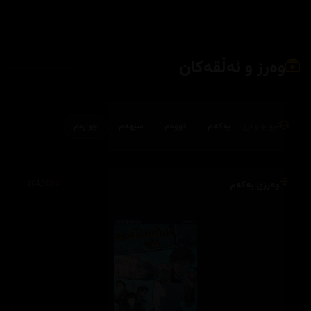
وەرز و ئەڵقەکان
بڕۆ بۆ وەرز:
یەکەم
دووەم
سێهەم
چوارەم
وەرزی یەکەم
204,308