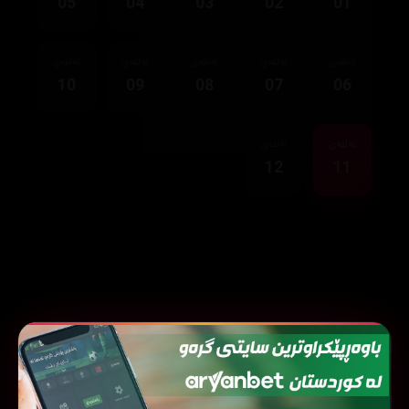
05
04
03
02
01
ئەڵقەی
ئەڵقەی
ئەڵقەی
ئەڵقەی
ئەڵقەی
10
09
08
07
06
ئەڵقەی
ئەڵقەی
12
11
نوێترین زنجیرەکان