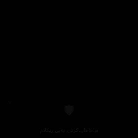
×
🛡️
بۆ تەماشاکردن بەبێ ڕیکلام