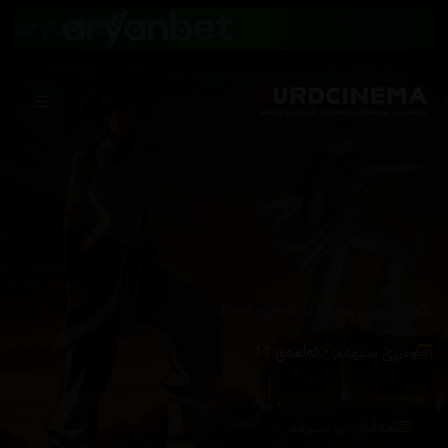
/
زنجیرەکان
The Legend of Korra
وەرزی سێهەم
ئەڵقەی 11
هەڵبژاردنی سێرڤەر :