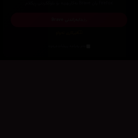
Firefox یان Brave بەکاربهێنە بۆ بلۆککردنی ڕیکلام
دابەزاندنی Brave
فێرکاری تەواو
ئەم پەیامە پیشاندەرەوە
سەرەتا
زیاتر
سەرەتا
ڕەنگ
چوونەژوورەوە