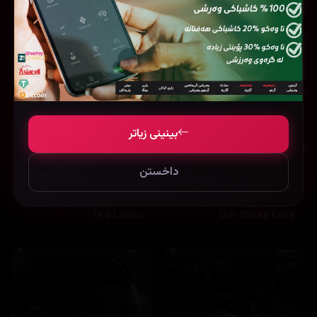
بینینی زیاتر
داخستن
Ted Lasso
Our Sticky Love