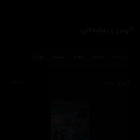
وەرز و ئەڵقەکان
بڕۆ بۆ وەرز:
یەکەم
دووەم
سێهەم
چوارەم
وەرزی یەکەم
204,297