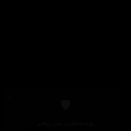
×
🛡️
بۆ تەماشاکردن بەبێ ڕیکلام