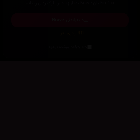
Firefox یان Brave بەکاربهێنە بۆ بلۆککردنی ڕیکلام
دابەزاندنی Brave
فێرکاری تەواو
ئەم پەیامە پیشاندەرەوە
سەرەتا
زیاتر
سەرەتا
ڕەنگ
چوونەژوورەوە