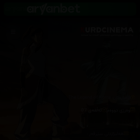
/
زنجیرەکان
The Legend of Korra
وەرزی دووەم
ئەڵقەی 07
هەڵبژاردنی سێرڤەر :