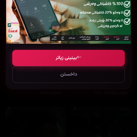
بینینی زیاتر
داخستن
Ted Lasso
Our Sticky Love