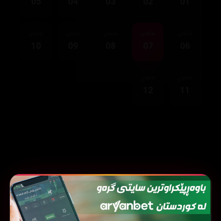
05
04
03
02
01
ئەڵقەی
ئەڵقەی
ئەڵقەی
ئەڵقەی
ئەڵقەی
10
09
08
07
06
ئەڵقەی
ئەڵقەی
12
11
نوێترین زنجیرەکان