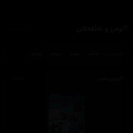
وەرز و ئەڵقەکان
بڕۆ بۆ وەرز:
یەکەم
دووەم
سێهەم
چوارەم
وەرزی یەکەم
204,308