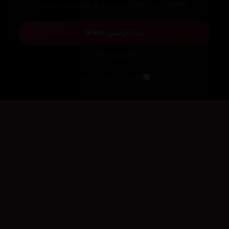
Firefox یان Brave بەکاربهێنە بۆ بلۆککردنی ڕیکلام
دابەزاندنی Brave
فێرکاری تەواو
ئەم پەیامە پیشاندەرەوە
سەرەتا
زیاتر
سەرەتا
ڕەنگ
چوونەژوورەوە