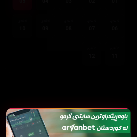
05
04
03
02
01
ئەڵقەی
ئەڵقەی
ئەڵقەی
ئەڵقەی
ئەڵقەی
10
09
08
07
06
ئەڵقەی
ئەڵقەی
12
11
نوێترین زنجیرەکان