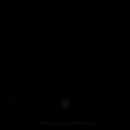
×
🛡️
بۆ تەماشاکردن بەبێ ڕیکلام