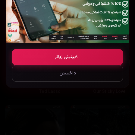
بینینی زیاتر
داخستن
Ted Lasso
Our Sticky Love