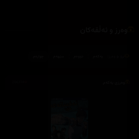
وەرز و ئەڵقەکان
بڕۆ بۆ وەرز:
یەکەم
دووەم
سێهەم
چوارەم
وەرزی یەکەم
204,314