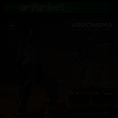
/
زنجیرەکان
The Legend of Korra
وەرزی یەکەم
ئەڵقەی 05
هەڵبژاردنی سێرڤەر :