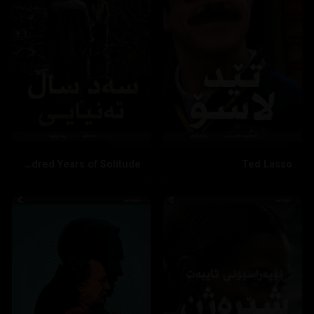
One Hundred Years of Solitude
Ted Lasso