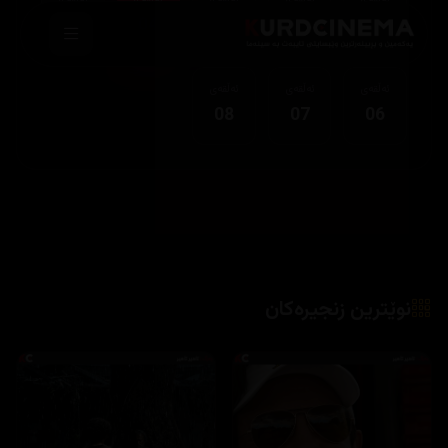
05
04
03
02
01
ئەڵقەی
ئەڵقەی
ئەڵقەی
08
07
06
نوێترین زنجیرەکان