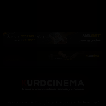
فێرکاری تەواو
ئەم پەیامە پیشاندەرەوە
سەرەتا
زیاتر
سەرەتا
ڕەنگ
چوونەژوورەوە
کوردسینەما یەکەمین و پڕبینەرترین ماڵپەڕی تایبەت بە فیلم و دراما