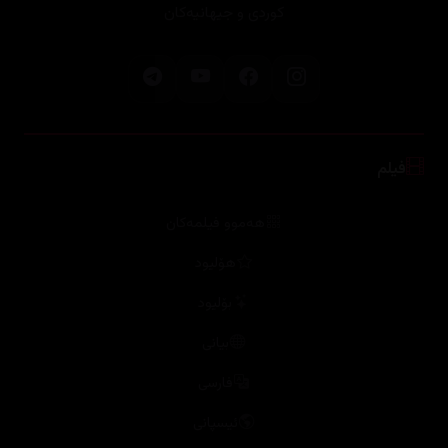
کوردی و جیهانیەکان
فیلم
هەموو فیلمەکان
هۆلیود
بۆلیود
بیانی
فارسی
ئیسپانی