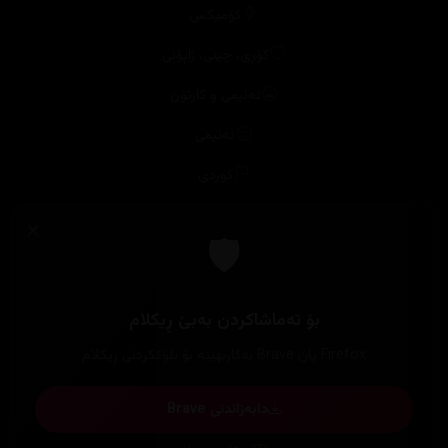
کۆمیکس
کۆری، چینی، ژاپۆنی
ئەنیمی و کارتۆن
ئەنیمی
کوردی
زنجیرە
هەموو زنجیرەکان
بیانی
کۆری
فارسی