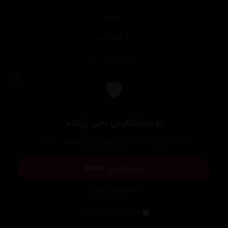
کۆمیکس
کۆری، چینی، ژاپۆنی
ئەنیمی و کارتۆن
ئەنیمی
کوردی
زنجیرە
هەموو زنجیرەکان
بیانی
کۆری
فارسی