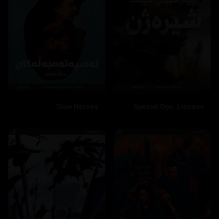
Slow Horses
Special Ops: Lioness