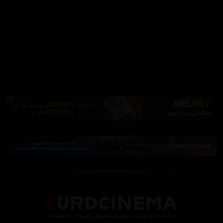
فێرکاری تەواو
ئەم پەیامە پیشاندەرەوە
سەرەتا
زیاتر
سەرەتا
ڕەنگ
چوونەژوورەوە
کوردسینەما یەکەمین و پڕبینەرترین ماڵپەڕی تایبەت بە فیلم و دراما