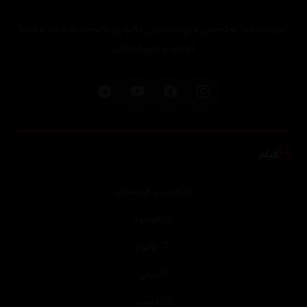
کوردی و جیهانیەکان
فیلم
هەموو فیلمەکان
هۆلیود
بۆلیود
بیانی
فارسی
ئیسپانی