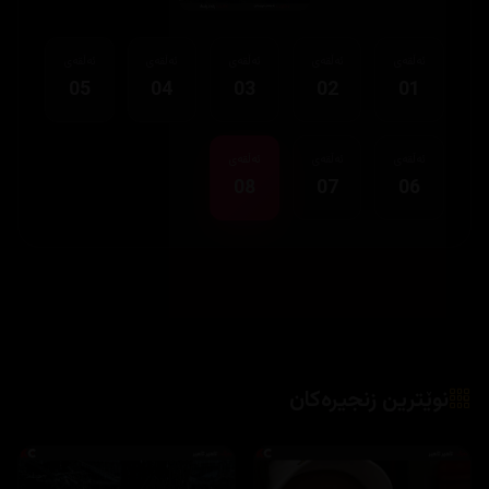
05
04
03
02
01
ئەڵقەی
ئەڵقەی
ئەڵقەی
08
07
06
نوێترین زنجیرەکان