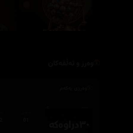
وەرز و ئەڵقەکان
وەرزی یەکەم
ئەڵقەی
ئەڵ
2
01