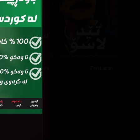
One Hundred Years of Solitude
Ted Lasso