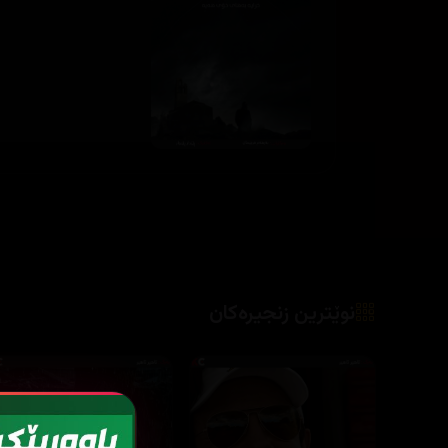
نوێترین زنجیرەکان