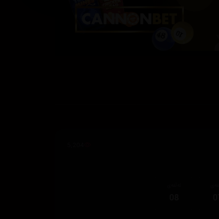
5,204
قەی
ئەڵقەی
08
0