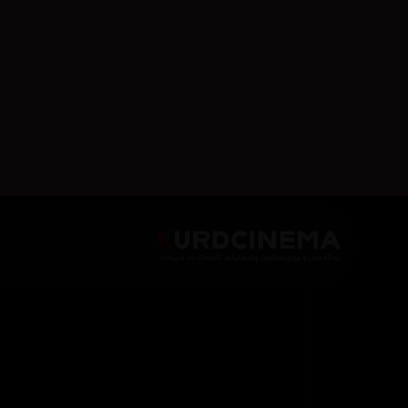
هەڵبژاردنی سێرڤەر :