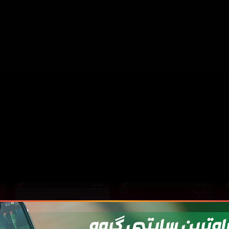
بینینی زیاتر
داخستن