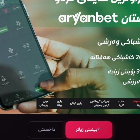
Slow Horses
Special Ops: Lioness