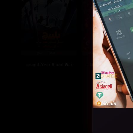
Bleach: Thousand-Year Blood War
The Walking Dead: Dead City