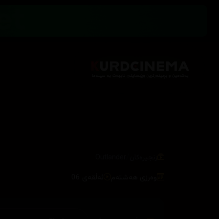
/
زنجیرەکان
Outlander
وەرزی هەشتەم
ئەڵقەی 06