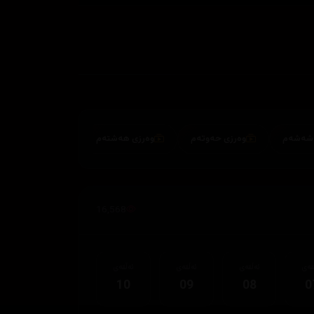
وەرزی حەوتەم
وەرزی هەشتەم
16,568
قەی
ئەڵقەی
ئەڵقەی
ئەڵقەی
10
09
08
0