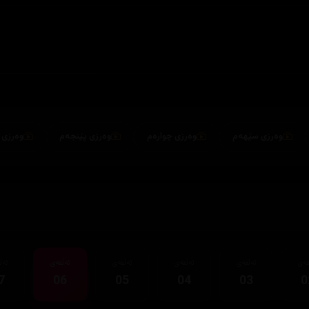
وەرزی سێهەم
وەرزی چوارەم
وەرزی پێنجەم
وەرزی شەشەم
قەی
ئەڵقەی
ئەڵقەی
ئەڵقەی
ئەڵقەی
ئەڵ
7
06
05
04
03
0