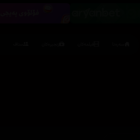
سەرەتا
فیلمەکان
زنجیرەکان
ستاف