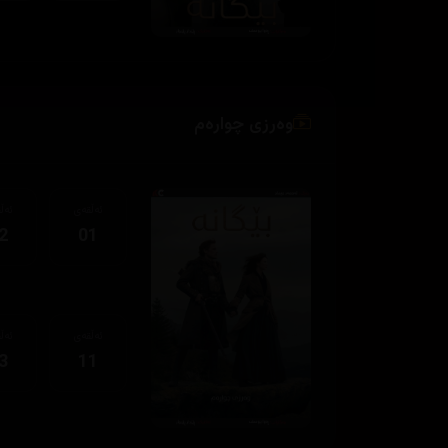
وەرزی چوارەم
ئەڵقەی
ئەڵ
2
01
ئەڵقەی
ئەڵ
3
11