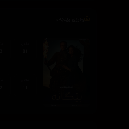
وەرزی پێنجەم
ئەڵقەی
ئەڵ
2
01
ئەڵقەی
ئەڵ
2
11