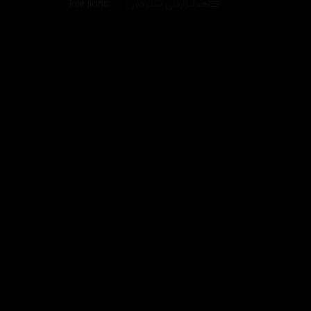
هەڵبژاردنی سێرڤەر :