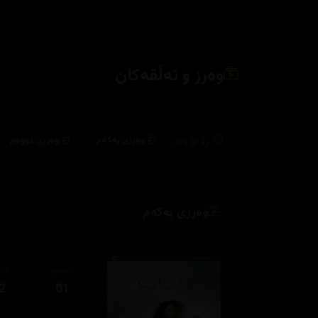
وەرز و ئەڵقەکان
بڕۆ بۆ وەرز:
وەرزی یەکەم
وەرزی دووەم
وەرزی یەکەم
ئەڵقەی
ئەڵ
2
01