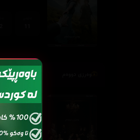
ئەڵقەی
ئەڵ
2
11
وەرزی دووەم
ئەڵقەی
ئەڵ
2
01