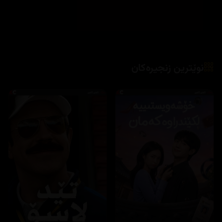
نوێترین زنجیرەکان