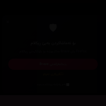
×
🛡️
بۆ تەماشاکردن بەبێ ڕیکلام
Firefox یان Brave بەکاربهێنە بۆ بلۆککردنی ڕیکلام
دابەزاندنی Brave
فێرکاری تەواو
ئەم پەیامە پیشاندەرەوە
سەرەتا
زیاتر
سەرەتا
ڕەنگ
چوونەژوورەوە