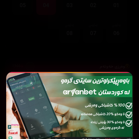
05
04
03
02
01
ئەڵقەی
ئەڵقەی
ئەڵقەی
08
07
06
وەرزی حەوتەم
1,966