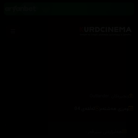
/
زنجیرەکان
Outlander
وەرزی هەشتەم
ئەڵقەی 04
هەڵبژاردنی سێرڤەر :