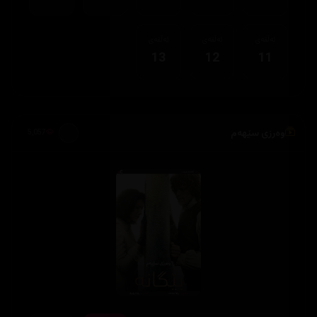
ئەڵقەی
ئەڵقەی
ئەڵقەی
13
12
11
وەرزی سێهەم
5,057