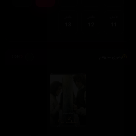
ئەڵقەی
ئەڵقەی
ئەڵقەی
13
12
11
وەرزی سێهەم
5,044