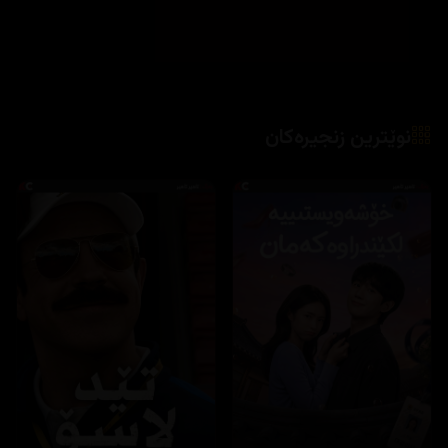
نوێترین زنجیرەکان