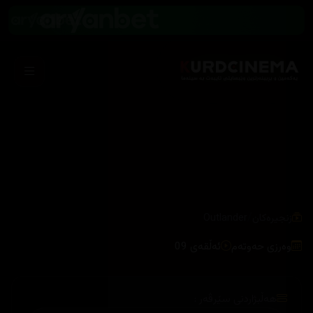
/
زنجیرەکان
Outlander
وەرزی حەوتەم
ئەڵقەی 09
هەڵبژاردنی سێرڤەر :