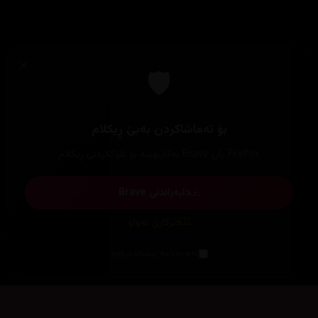
×
🛡️
بۆ تەماشاکردن بەبێ ڕیکلام
Firefox یان Brave بەکاربهێنە بۆ بلۆککردنی ڕیکلام
دابەزاندنی Brave
فێرکاری تەواو
ئەم پەیامە پیشاندەرەوە
سەرەتا
زیاتر
سەرەتا
ڕەنگ
چوونەژوورەوە