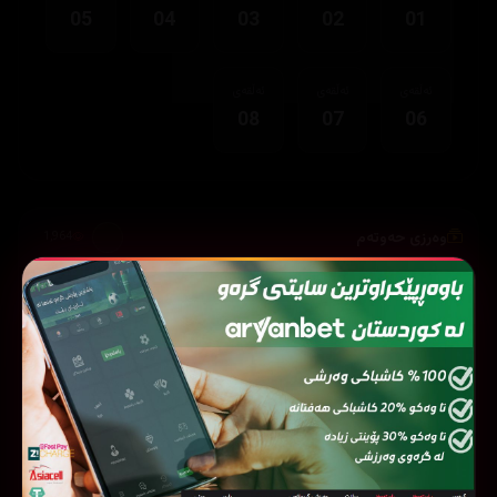
05
04
03
02
01
ئەڵقەی
ئەڵقەی
ئەڵقەی
08
07
06
وەرزی حەوتەم
1,964