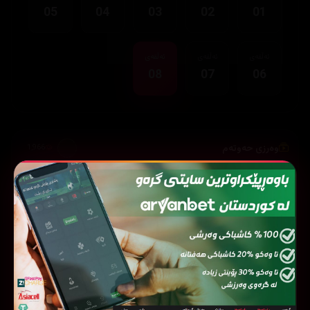
05
04
03
02
01
ئەڵقەی
ئەڵقەی
ئەڵقەی
08
07
06
وەرزی حەوتەم
1,966