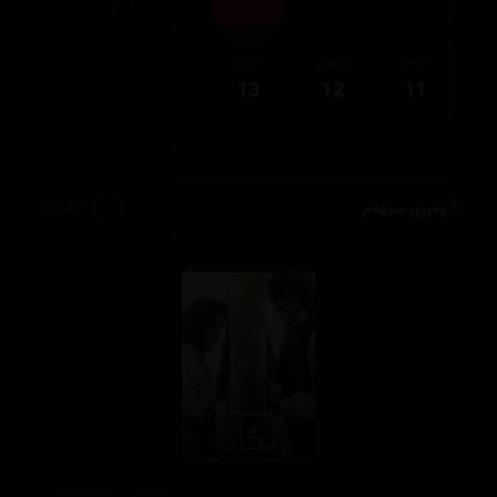
ئەڵقەی
ئەڵقەی
ئەڵقەی
13
12
11
وەرزی سێهەم
5,048