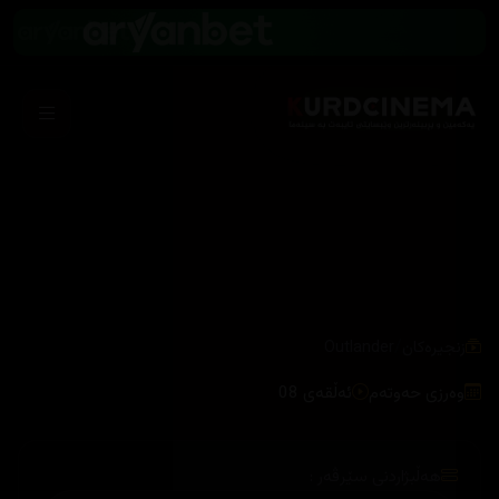
/
زنجیرەکان
Outlander
وەرزی حەوتەم
ئەڵقەی 08
هەڵبژاردنی سێرڤەر :