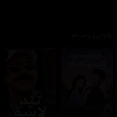
نوێترین زنجیرەکان