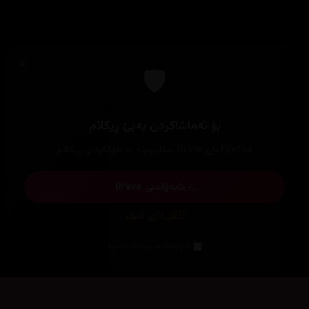
×
🛡️
بۆ تەماشاکردن بەبێ ڕیکلام
Firefox یان Brave بەکاربهێنە بۆ بلۆککردنی ڕیکلام
دابەزاندنی Brave
فێرکاری تەواو
ئەم پەیامە پیشاندەرەوە
سەرەتا
زیاتر
سەرەتا
ڕەنگ
چوونەژوورەوە