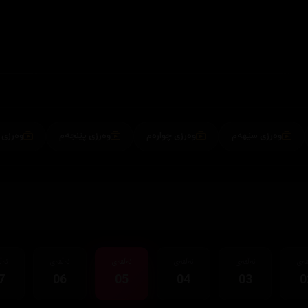
وەرزی سێهەم
وەرزی چوارەم
وەرزی پێنجەم
وەرزی شەشەم
قەی
ئەڵقەی
ئەڵقەی
ئەڵقەی
ئەڵقەی
ئەڵ
7
06
05
04
03
0