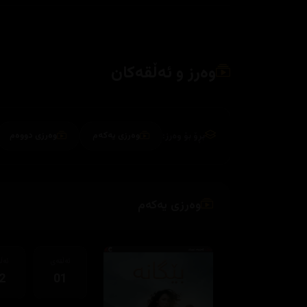
وەرز و ئەڵقەکان
بڕۆ بۆ وەرز:
وەرزی یەکەم
وەرزی دووەم
وەرزی یەکەم
ئەڵقەی
ئەڵ
2
01