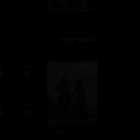
وەرزی چوارەم
ئەڵقەی
ئەڵ
2
01
ئەڵقەی
ئەڵ
3
11