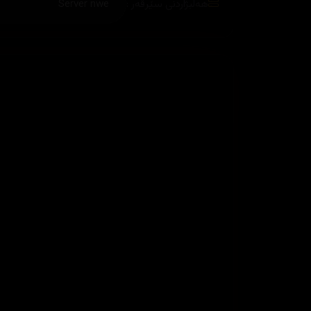
هەڵبژاردنی سێرڤەر :