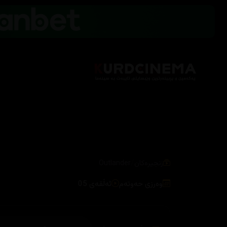
/
زنجیرەکان
Outlander
وەرزی حەوتەم
ئەڵقەی 05