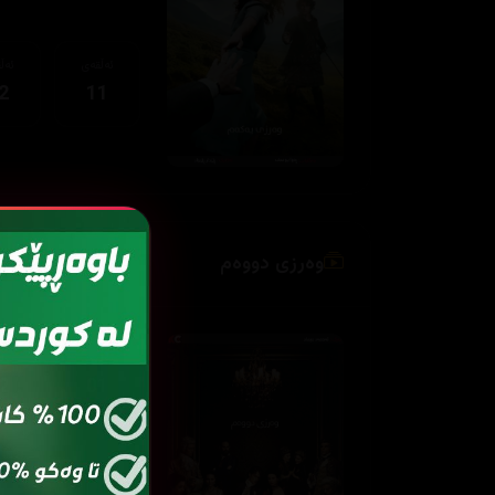
ئەڵقەی
ئەڵ
2
11
وەرزی دووەم
ئەڵقەی
ئەڵ
2
01