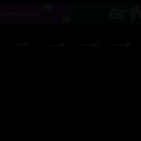
سەرەتا
فیلمەکان
زنجیرەکان
ستاف