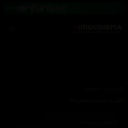
/
زنجیرەکان
Outlander
وەرزی شەشەم
ئەڵقەی 07
هەڵبژاردنی سێرڤەر :