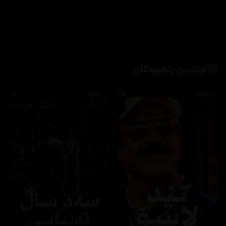
نوێترین زنجیرەکان