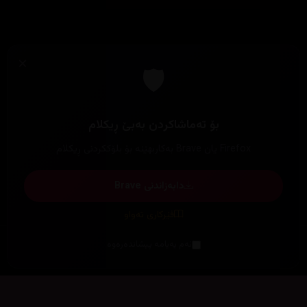
×
🛡️
بۆ تەماشاکردن بەبێ ڕیکلام
Firefox یان Brave بەکاربهێنە بۆ بلۆککردنی ڕیکلام
دابەزاندنی Brave
فێرکاری تەواو
ئەم پەیامە پیشاندەرەوە
سەرەتا
زیاتر
سەرەتا
ڕەنگ
چوونەژوورەوە