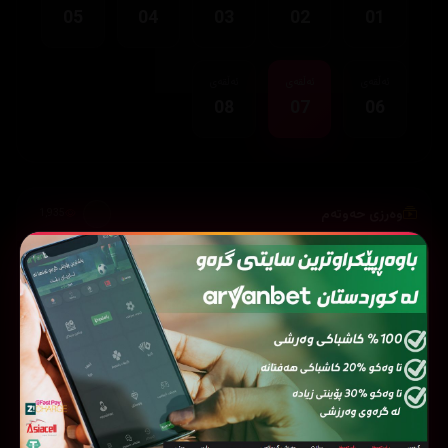
05
04
03
02
01
ئەڵقەی
ئەڵقەی
ئەڵقەی
08
07
06
وەرزی حەوتەم
1,935