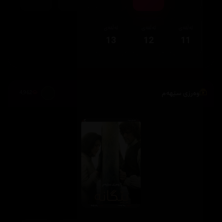
ئەڵقەی
ئەڵقەی
ئەڵقەی
13
12
11
وەرزی سێهەم
4,962