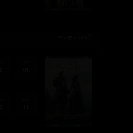
وەرزی چوارەم
ئەڵقەی
ئەڵ
2
01
ئەڵقەی
ئەڵ
3
11