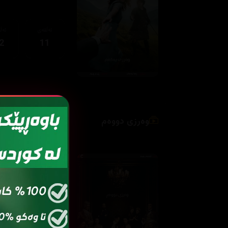
ئەڵقەی
ئەڵ
2
11
وەرزی دووەم
ئەڵقەی
ئەڵ
2
01