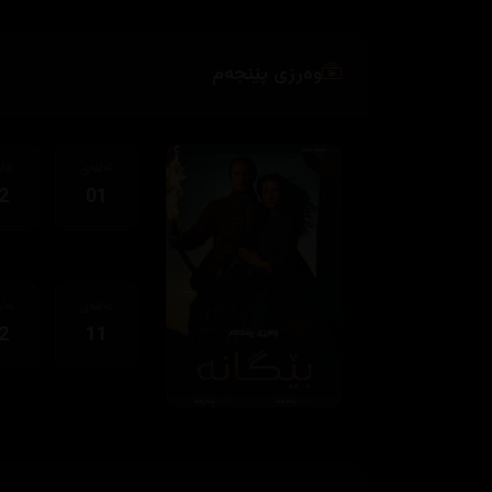
وەرزی پێنجەم
ئەڵقەی
ئەڵ
2
01
ئەڵقەی
ئەڵ
2
11