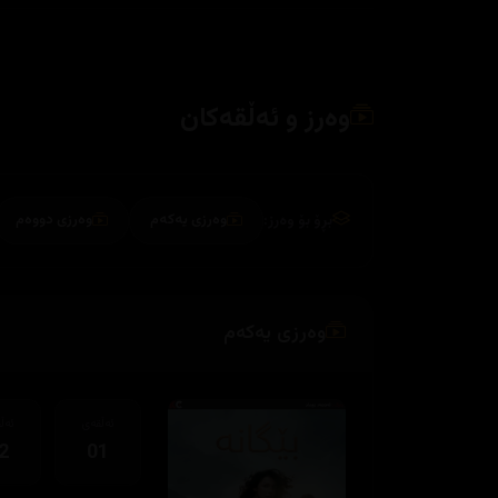
وەرز و ئەڵقەکان
بڕۆ بۆ وەرز:
وەرزی یەکەم
وەرزی دووەم
وەرزی یەکەم
ئەڵقەی
ئەڵ
2
01