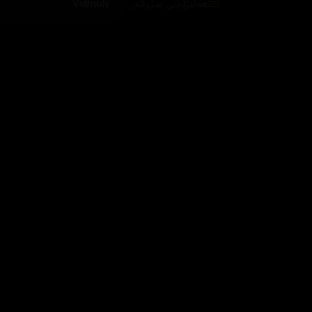
هەڵبژاردنی سێرڤەر :