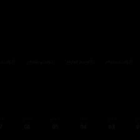
وەرزی سێهەم
وەرزی چوارەم
وەرزی پێنجەم
وەرزی شەشەم
قەی
ئەڵقەی
ئەڵقەی
ئەڵقەی
ئەڵقەی
ئەڵ
7
06
05
04
03
0