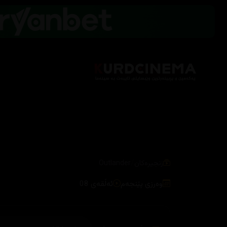
/
زنجیرەکان
Outlander
وەرزی پێنجەم
ئەڵقەی 08