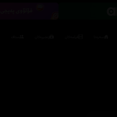
سەرەتا
فیلمەکان
زنجیرەکان
ستاف