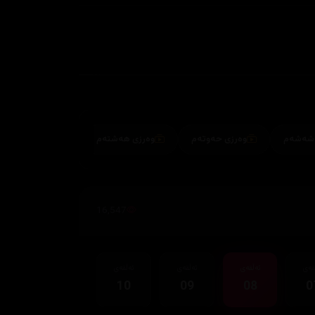
وەرزی حەوتەم
وەرزی هەشتەم
16,547
قەی
ئەڵقەی
ئەڵقەی
ئەڵقەی
10
09
08
0