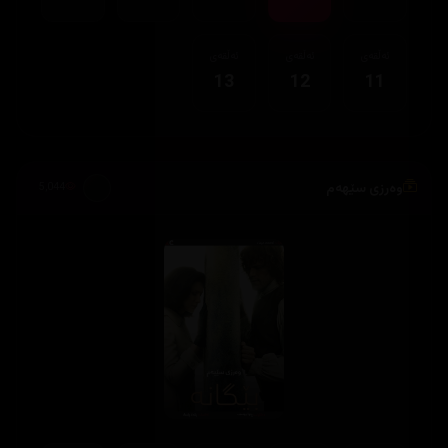
ئەڵقەی
ئەڵقەی
ئەڵقەی
13
12
11
وەرزی سێهەم
5,044