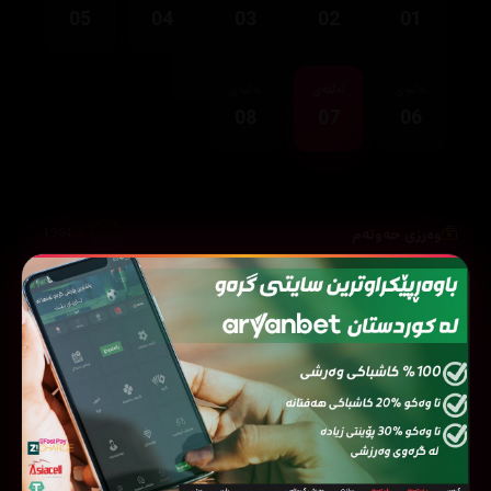
05
04
03
02
01
ئەڵقەی
ئەڵقەی
ئەڵقەی
08
07
06
وەرزی حەوتەم
1,964