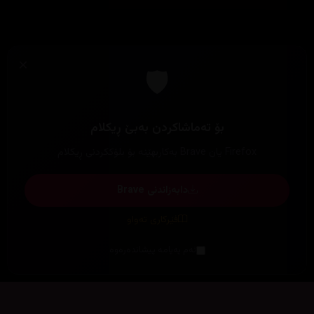
×
🛡️
بۆ تەماشاکردن بەبێ ڕیکلام
Firefox یان Brave بەکاربهێنە بۆ بلۆککردنی ڕیکلام
دابەزاندنی Brave
فێرکاری تەواو
ئەم پەیامە پیشاندەرەوە
سەرەتا
زیاتر
سەرەتا
ڕەنگ
چوونەژوورەوە