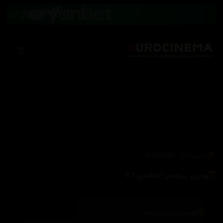
/
زنجیرەکان
Outlander
وەرزی پێنجەم
ئەڵقەی 07
هەڵبژاردنی سێرڤەر :