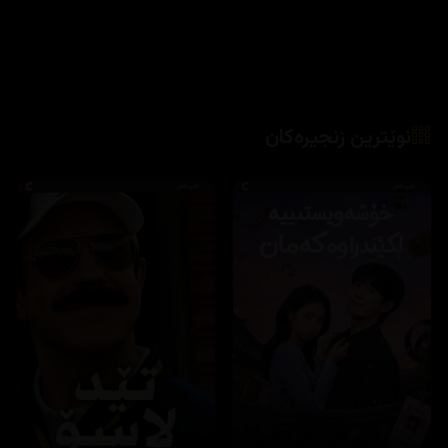
نوێترین زنجیرەکان