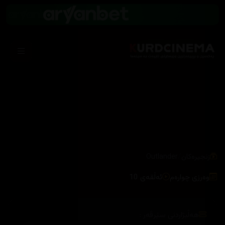
/
زنجیرەکان
Outlander
وەرزی چوارەم
ئەڵقەی 10
هەڵبژاردنی سێرڤەر :