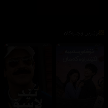
نوێترین زنجیرەکان