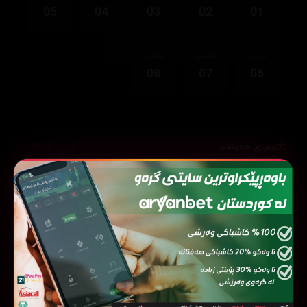
05
04
03
02
01
ئەڵقەی
ئەڵقەی
ئەڵقەی
08
07
06
وەرزی حەوتەم
1,966