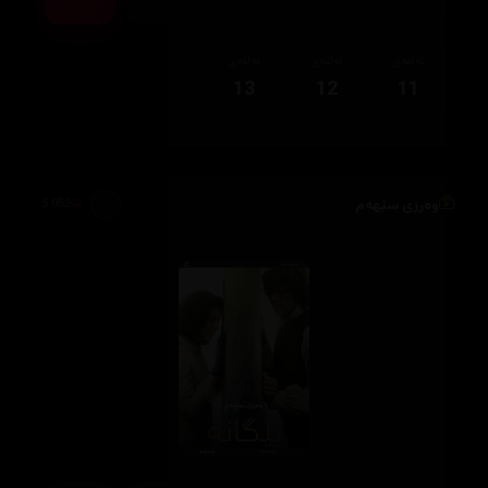
ئەڵقەی
ئەڵقەی
ئەڵقەی
13
12
11
وەرزی سێهەم
5,052