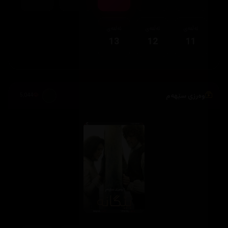
ئەڵقەی
ئەڵقەی
ئەڵقەی
13
12
11
وەرزی سێهەم
5,044