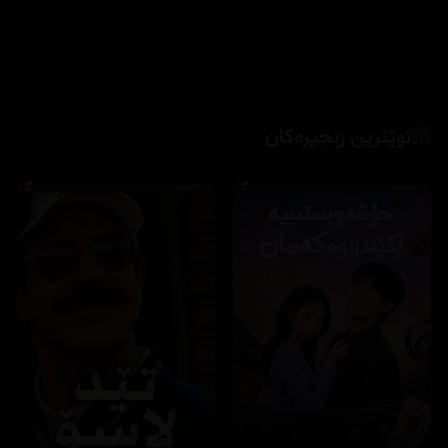
نوێترین زنجیرەکان