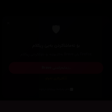
×
🛡️
بۆ تەماشاکردن بەبێ ڕیکلام
Firefox یان Brave بەکاربهێنە بۆ بلۆککردنی ڕیکلام
دابەزاندنی Brave
فێرکاری تەواو
ئەم پەیامە پیشاندەرەوە
سەرەتا
زیاتر
سەرەتا
ڕەنگ
چوونەژوورەوە