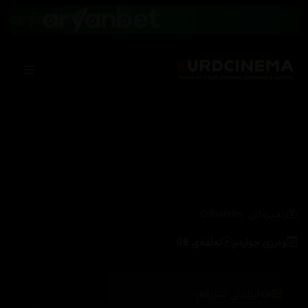
/
زنجیرەکان
Outlander
وەرزی چوارەم
ئەڵقەی 08
هەڵبژاردنی سێرڤەر :