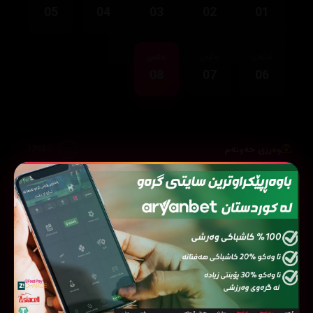
05
04
03
02
01
ئەڵقەی
ئەڵقەی
ئەڵقەی
08
07
06
وەرزی حەوتەم
1,962