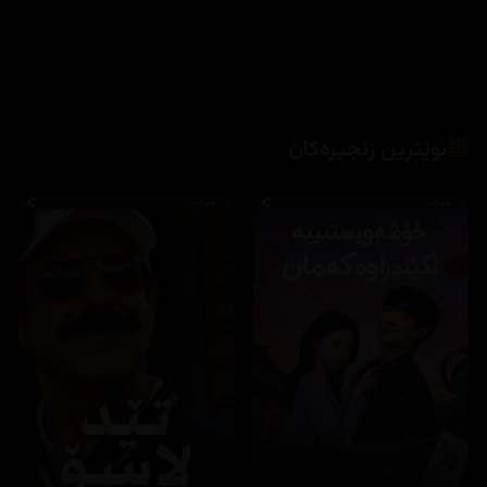
نوێترین زنجیرەکان