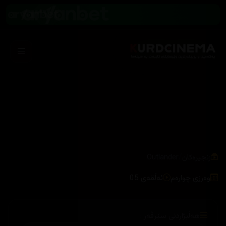
/
زنجیرەکان
Outlander
وەرزی چوارەم
ئەڵقەی 05
هەڵبژاردنی سێرڤەر :