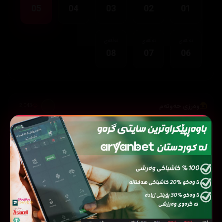
05
04
03
02
01
ئەڵقەی
ئەڵقەی
ئەڵقەی
08
07
06
وەرزی حەوتەم
2,043