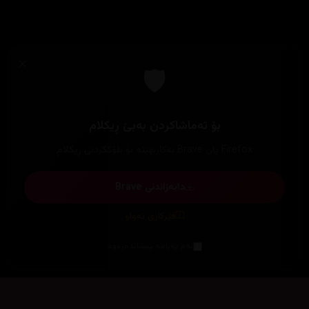
×
🛡️
بۆ تەماشاکردن بەبێ ڕیکلام
Firefox یان Brave بەکاربهێنە بۆ بلۆککردنی ڕیکلام
دابەزاندنی Brave
فێرکاری تەواو
ئەم پەیامە پیشاندەرەوە
سەرەتا
زیاتر
سەرەتا
ڕەنگ
چوونەژوورەوە