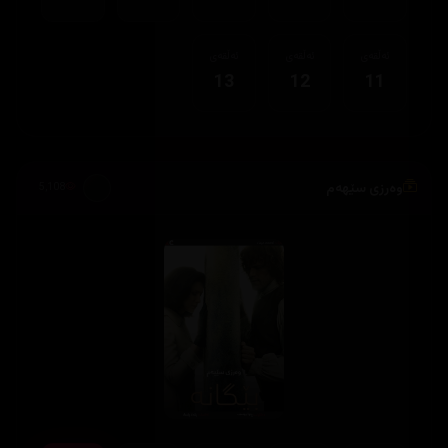
ئەڵقەی
ئەڵقەی
ئەڵقەی
13
12
11
وەرزی سێهەم
5,108