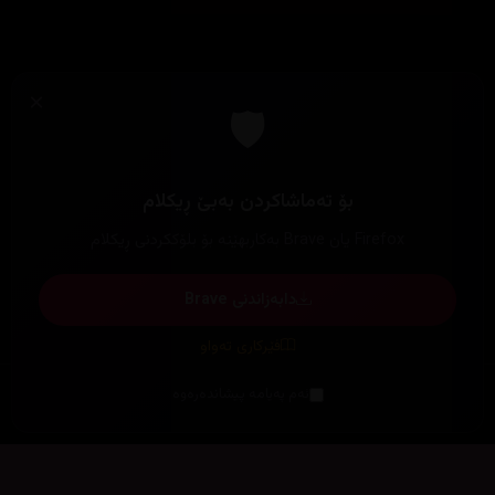
×
🛡️
بۆ تەماشاکردن بەبێ ڕیکلام
Firefox یان Brave بەکاربهێنە بۆ بلۆککردنی ڕیکلام
دابەزاندنی Brave
فێرکاری تەواو
ئەم پەیامە پیشاندەرەوە
سەرەتا
زیاتر
سەرەتا
ڕەنگ
چوونەژوورەوە