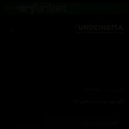
/
زنجیرەکان
Outlander
وەرزی چوارەم
ئەڵقەی 01
هەڵبژاردنی سێرڤەر :