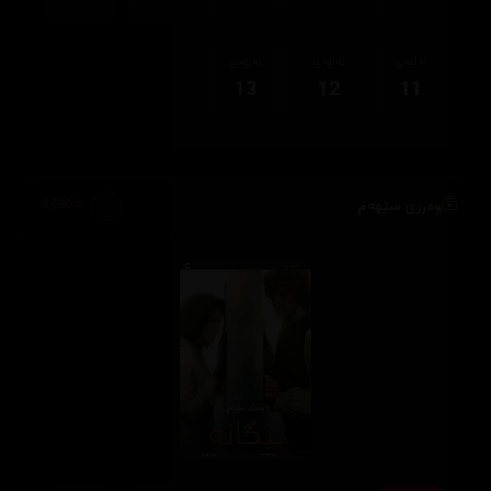
ئەڵقەی
ئەڵقەی
ئەڵقەی
13
12
11
وەرزی سێهەم
5,080