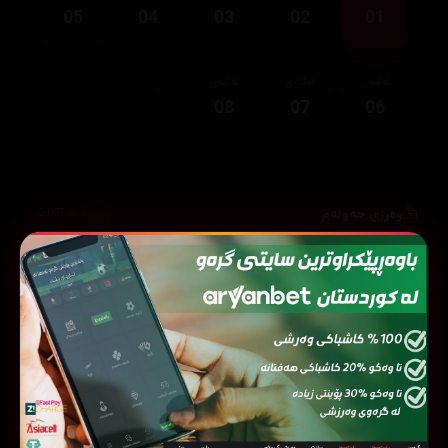
05
04
03
02
01
ئەڵقەی
ئەڵقەی
ئەڵقەی
08
07
06
وەرزی حەوتەم
2,007