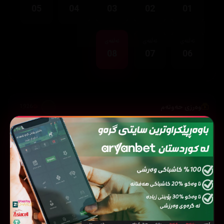
05
04
03
02
01
ئەڵقەی
ئەڵقەی
ئەڵقەی
08
07
06
وەرزی حەوتەم
1,926