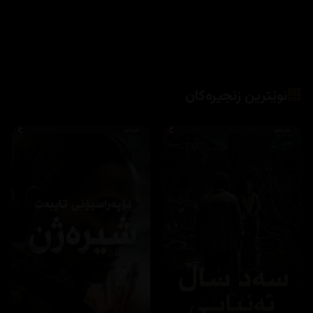
نوێترین زنجیرەکان