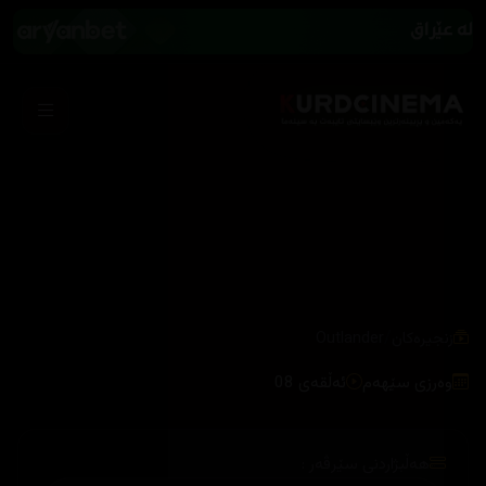
/
زنجیرەکان
Outlander
وەرزی سێهەم
ئەڵقەی 08
هەڵبژاردنی سێرڤەر :