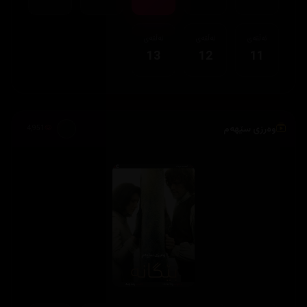
ئەڵقەی
ئەڵقەی
ئەڵقەی
13
12
11
وەرزی سێهەم
4,951