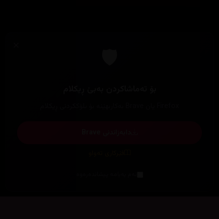
×
🛡️
بۆ تەماشاکردن بەبێ ڕیکلام
Firefox یان Brave بەکاربهێنە بۆ بلۆککردنی ڕیکلام
دابەزاندنی Brave
فێرکاری تەواو
ئەم پەیامە پیشاندەرەوە
سەرەتا
زیاتر
سەرەتا
ڕەنگ
چوونەژوورەوە