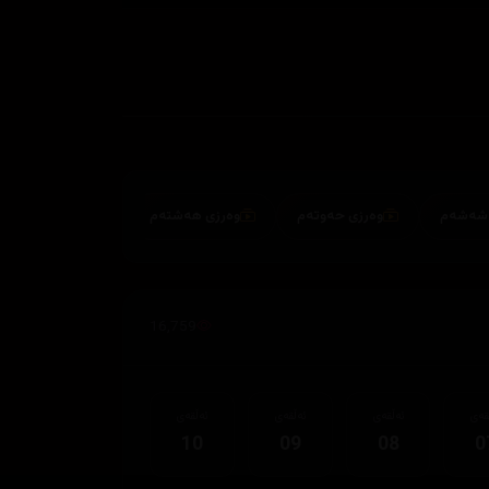
وەرزی حەوتەم
وەرزی هەشتەم
16,759
قەی
ئەڵقەی
ئەڵقەی
ئەڵقەی
10
09
08
0