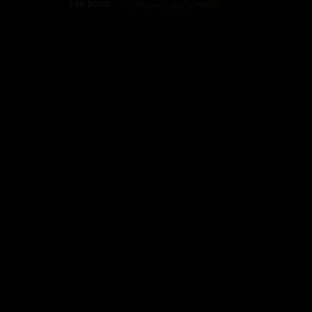
هەڵبژاردنی سێرڤەر :