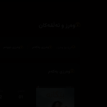
وەرز و ئەڵقەکان
بڕۆ بۆ وەرز:
وەرزی یەکەم
وەرزی دووەم
وەرزی یەکەم
ئەڵقەی
ئەڵ
2
01