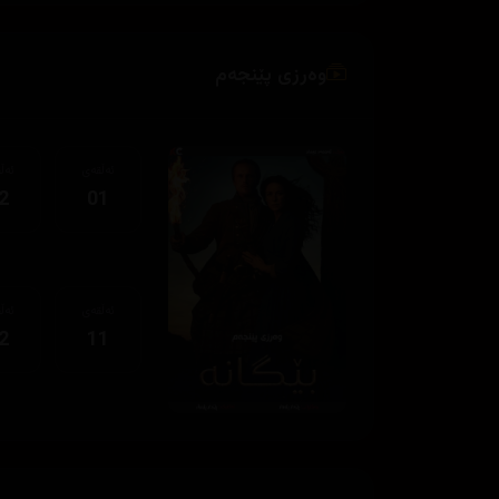
وەرزی پێنجەم
ئەڵقەی
ئەڵ
2
01
ئەڵقەی
ئەڵ
2
11