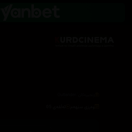
/
زنجیرەکان
Outlander
وەرزی سێهەم
ئەڵقەی 05