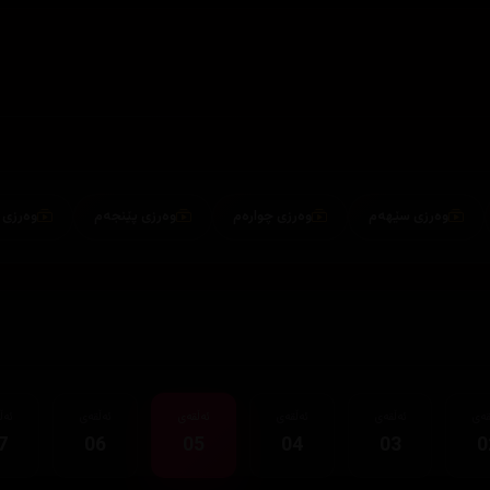
وەرزی سێهەم
وەرزی چوارەم
وەرزی پێنجەم
وەرزی شەشەم
قەی
ئەڵقەی
ئەڵقەی
ئەڵقەی
ئەڵقەی
ئەڵ
7
06
05
04
03
0