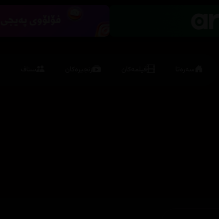
سەرەتا
فیلمەکان
زنجیرەکان
ستاف