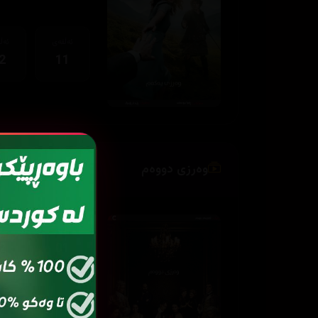
ئەڵقەی
ئەڵ
2
11
وەرزی دووەم
ئەڵقەی
ئەڵ
2
01