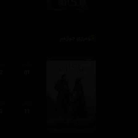
وەرزی چوارەم
ئەڵقەی
ئەڵ
2
01
ئەڵقەی
ئەڵ
3
11