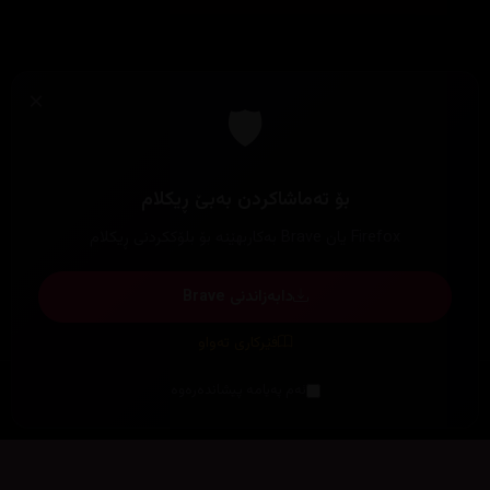
×
🛡️
بۆ تەماشاکردن بەبێ ڕیکلام
Firefox یان Brave بەکاربهێنە بۆ بلۆککردنی ڕیکلام
دابەزاندنی Brave
فێرکاری تەواو
ئەم پەیامە پیشاندەرەوە
سەرەتا
زیاتر
سەرەتا
ڕەنگ
چوونەژوورەوە