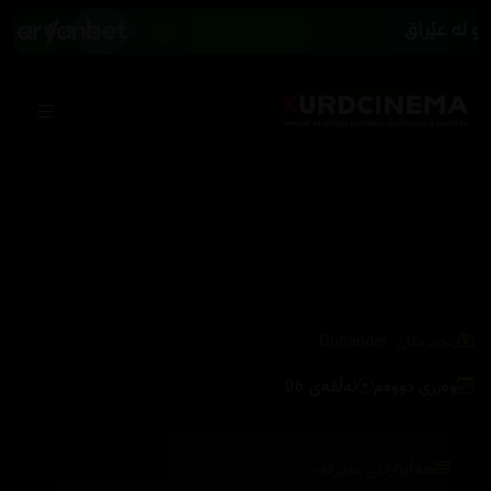
/
زنجیرەکان
Outlander
وەرزی دووەم
ئەڵقەی 06
هەڵبژاردنی سێرڤەر :