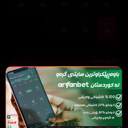
05
04
03
02
01
ئەڵقەی
ئەڵقەی
ئەڵقەی
08
07
06
وەرزی حەوتەم
2,007