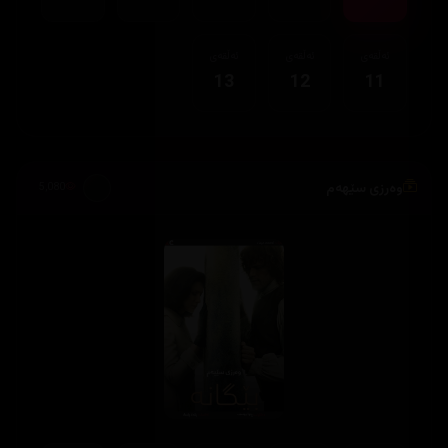
ئەڵقەی
ئەڵقەی
ئەڵقەی
13
12
11
وەرزی سێهەم
5,080