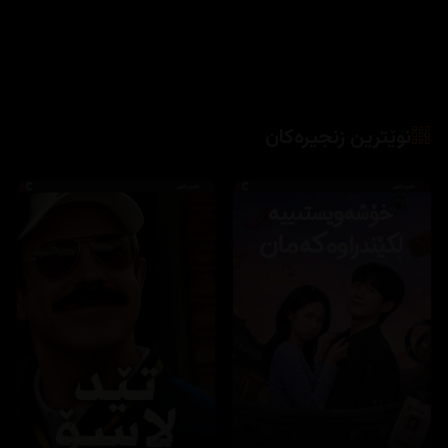
نوێترین زنجیرەکان