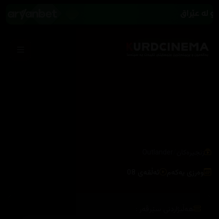
/
زنجیرەکان
Outlander
وەرزی یەکەم
ئەڵقەی 08
هەڵبژاردنی سێرڤەر :