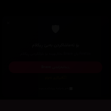
×
🛡️
بۆ تەماشاکردن بەبێ ڕیکلام
Firefox یان Brave بەکاربهێنە بۆ بلۆککردنی ڕیکلام
دابەزاندنی Brave
فێرکاری تەواو
ئەم پەیامە پیشاندەرەوە
سەرەتا
زیاتر
سەرەتا
ڕەنگ
چوونەژوورەوە