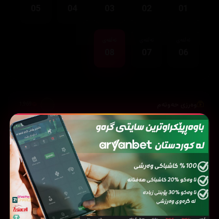
05
04
03
02
01
ئەڵقەی
ئەڵقەی
ئەڵقەی
08
07
06
وەرزی حەوتەم
1,969