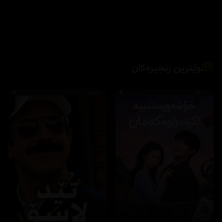
نوێترین زنجیرەکان