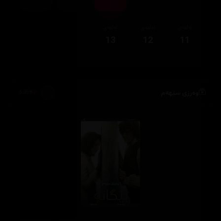
ئەڵقەی
ئەڵقەی
ئەڵقەی
13
12
11
وەرزی سێهەم
5,058