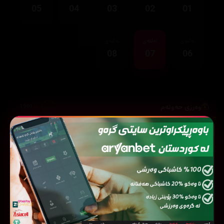
05
04
03
02
01
ئەڵقەی
ئەڵقەی
ئەڵقەی
08
07
06
وەرزی حەوتەم
1,969