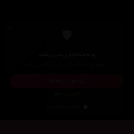
×
🛡️
بۆ تەماشاکردن بەبێ ڕیکلام
Firefox یان Brave بەکاربهێنە بۆ بلۆککردنی ڕیکلام
دابەزاندنی Brave
فێرکاری تەواو
ئەم پەیامە پیشاندەرەوە
سەرەتا
زیاتر
سەرەتا
ڕەنگ
چوونەژوورەوە