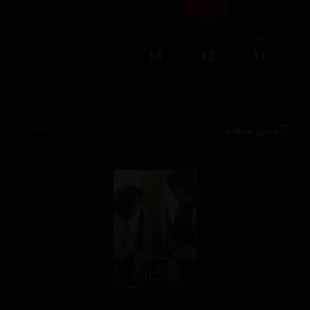
ئەڵقەی
ئەڵقەی
ئەڵقەی
13
12
11
وەرزی سێهەم
5,058