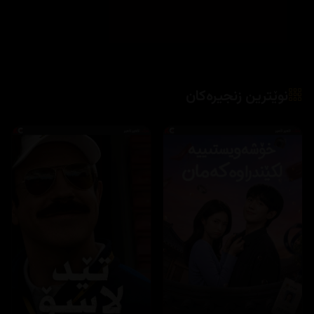
نوێترین زنجیرەکان