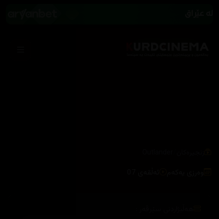
/
زنجیرەکان
Outlander
وەرزی یەکەم
ئەڵقەی 07
هەڵبژاردنی سێرڤەر :