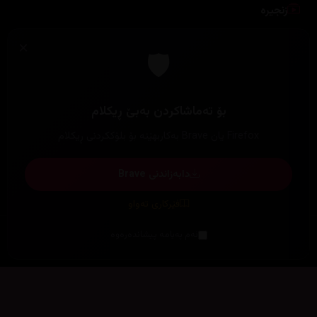
کۆری
فارسی
کارتۆن
ئەنیمی
تایبەت
کۆکراوەکان
ترێندەكان
پلاتفۆرمەکان
ستۆدیۆکان