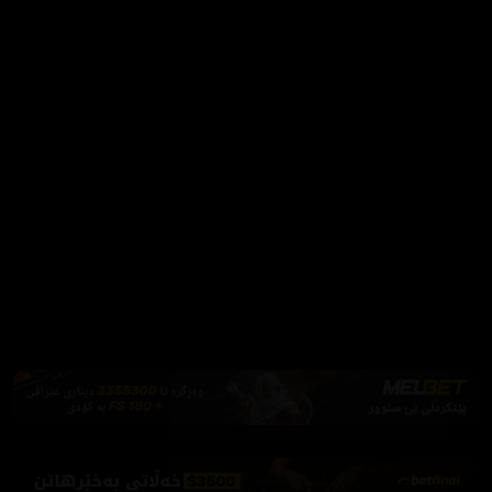
Firefox یان Brave بەکاربهێنە بۆ بلۆککردنی ڕیکلام
دابەزاندنی Brave
فێرکاری تەواو
ئەم پەیامە پیشاندەرەوە
سەرەتا
زیاتر
سەرەتا
ڕەنگ
چوونەژوورەوە