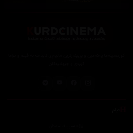
کوردسینەما یەکەمین و پڕبینەرترین ماڵپەڕی تایبەت بە فیلم و دراما
کوردی و جیهانیەکان
فیلم
هەموو فیلمەکان
هۆلیود
بۆلیود
بیانی