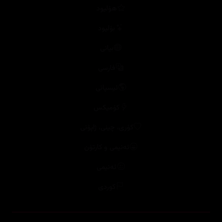
فارسی
ئیسپانی
کۆمیکس
کۆری، چینی، ژاپۆنی
ئەنیمی و کارتۆن
ئەنیمی
کوردی
زنجیرە
هەموو زنجیرەکان
بیانی