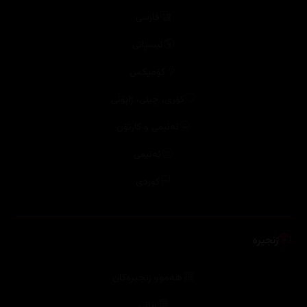
فارسی
ئیسپانی
کۆمیکس
کۆری، چینی، ژاپۆنی
ئەنیمی و کارتۆن
ئەنیمی
کوردی
زنجیرە
هەموو زنجیرەکان
بیانی