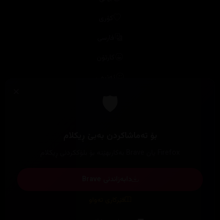
کۆری
فارسی
کارتۆن
ئەنیمی
تایبەت
کۆکراوەکان
ترێندەكان
پلاتفۆرمەکان
ستۆدیۆکان