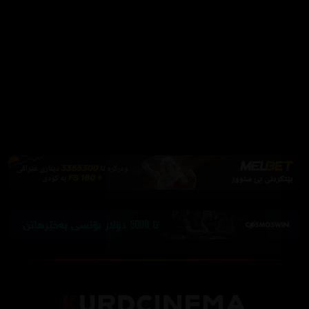
Firefox یان Brave بەکاربهێنە بۆ بلۆککردنی ڕیکلام
دابەزاندنی Brave
فێرکاری تەواو
ئەم پەیامە پیشاندەرەوە
سەرەتا
زیاتر
سەرەتا
ڕەنگ
چوونەژوورەوە