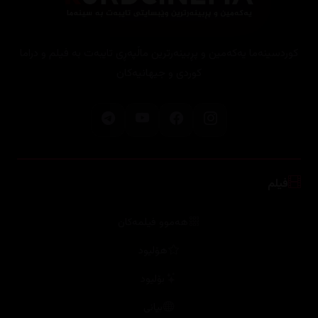
کوردسینەما یەکەمین و پڕبینەرترین ماڵپەڕی تایبەت بە فیلم و دراما
کوردی و جیهانیەکان
فیلم
هەموو فیلمەکان
هۆلیود
بۆلیود
بیانی