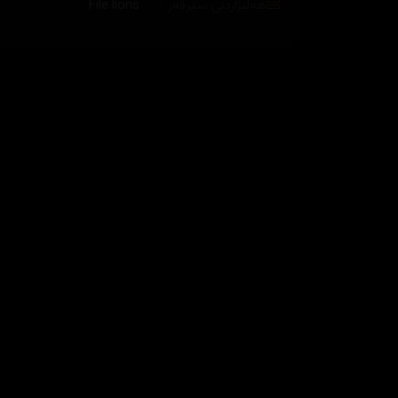
هەڵبژاردنی سێرڤەر :