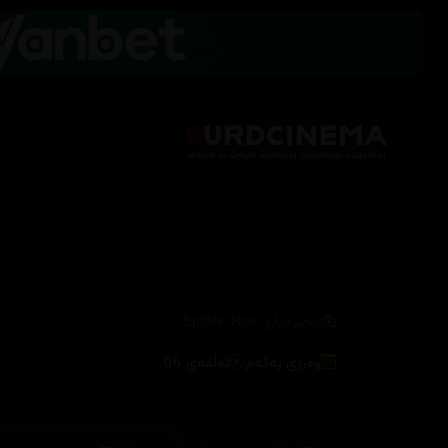
/
زنجیرەکان
Spider-Noir
وەرزی یەکەم
ئەڵقەی 06