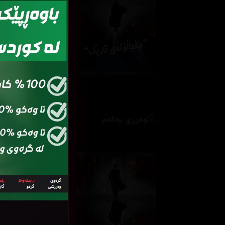
وەرزی یەکەم
ئەڵقەی
ئەڵ
2
01