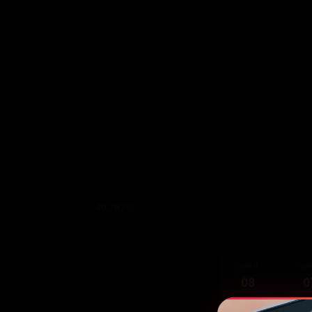
40,787
قەی
ئەڵقەی
08
0