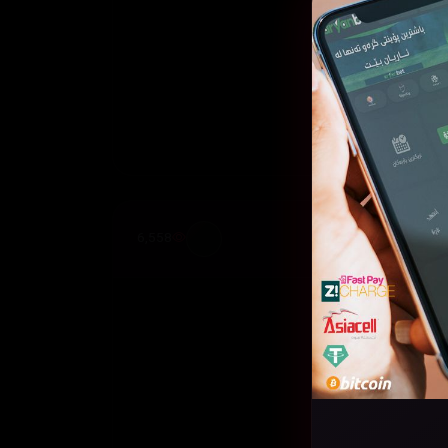
6,558
قەی
ئەڵقەی
08
0