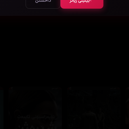
بینینی زیاتر
داخستن