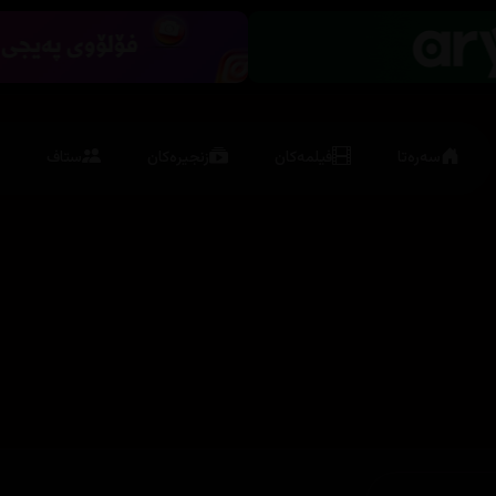
سەرەتا
فیلمەکان
زنجیرەکان
ستاف