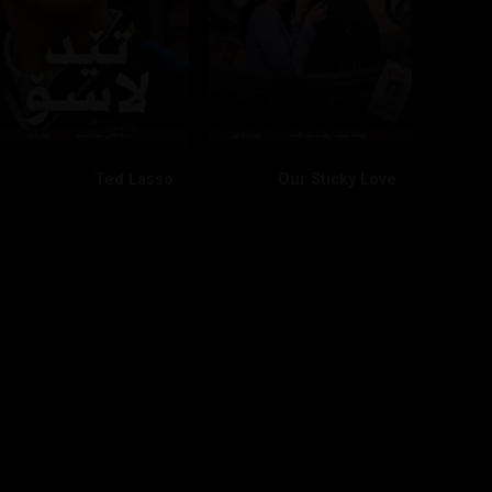
Ted Lasso
Our Sticky Love