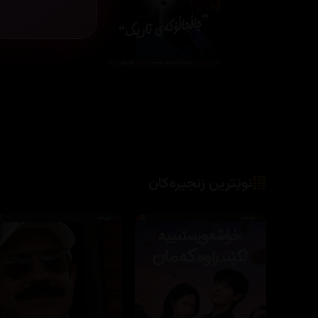
نوێترین زنجیرەکان