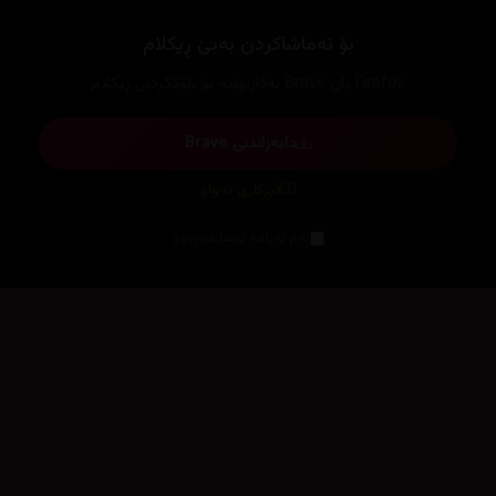
ستۆدیۆکان
پێشبڕکێ
پێشنیاری فیلم
باشترینەکانی کوردسینەما
خەڵاتەکان
باشترینەکان دیاری بکە
ڕۆژژمێری دەرچوون
کۆکراوەی فیلم
بەم نزیکانە
بەراود بکە
بوون بە ئەکتەر