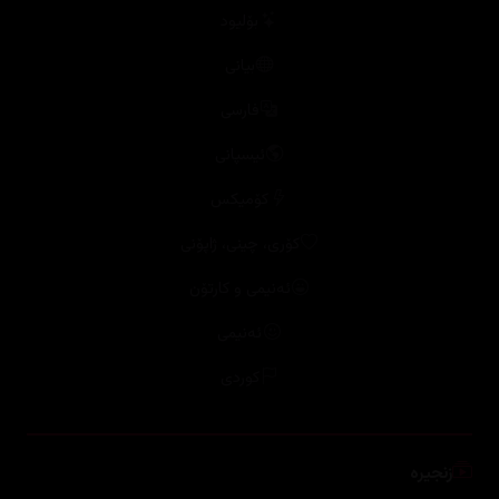
بۆلیود
بیانی
فارسی
ئیسپانی
کۆمیکس
کۆری، چینی، ژاپۆنی
ئەنیمی و کارتۆن
ئەنیمی
کوردی
زنجیرە