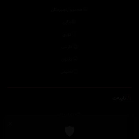
هەموو زنجیرەکان
بیانی
کۆری
فارسی
کارتۆن
ئەنیمی
تایبەت
کۆکراوەکان
ترێندەكان
پلاتفۆرمەکان