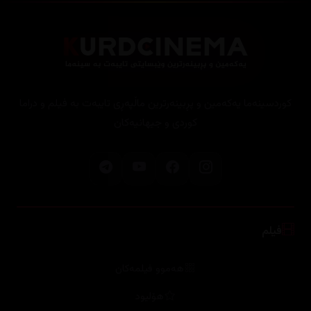
کوردسینەما یەکەمین و پڕبینەرترین ماڵپەڕی تایبەت بە فیلم و دراما
کوردی و جیهانیەکان
فیلم
هەموو فیلمەکان
هۆلیود