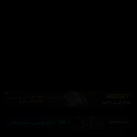
بۆ تەماشاکردن بەبێ ڕیکلام
Firefox یان Brave بەکاربهێنە بۆ بلۆککردنی ڕیکلام
دابەزاندنی Brave
فێرکاری تەواو
ئەم پەیامە پیشاندەرەوە
سەرەتا
زیاتر
سەرەتا
ڕەنگ
چوونەژوورەوە