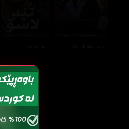
Ted Lasso
Our Sticky Love