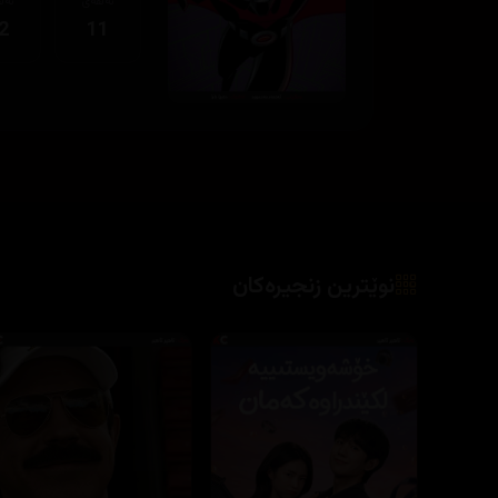
نوێترین زنجیرەکان