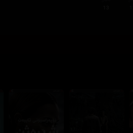
بینینی زیاتر
داخستن