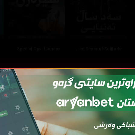
Special Ops: Lioness
One Hundred Years of Solitude