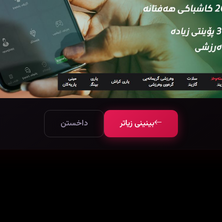
Slow Horses
Special Ops: Lioness