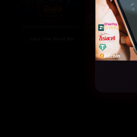
Bleach: Thousand-Year Blood War
The Walking Dead: Dead City