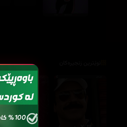
نوێترین زنجیرەکان