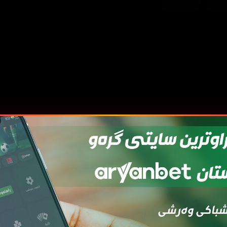
بینینی زیاتر
داخستن