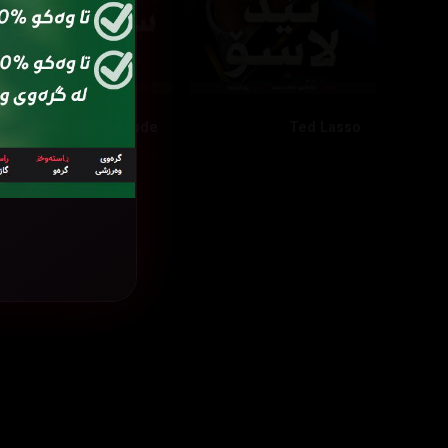
One Hundred Years of Solitude
Ted Lasso