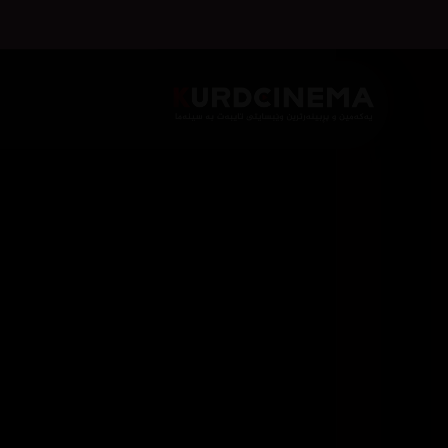
هەڵبژاردنی سێرڤەر :