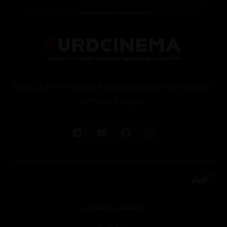
کوردسینەما یەکەمین و پڕبینەرترین ماڵپەڕی تایبەت بە فیلم و دراما
کوردی و جیهانیەکان
فیلم
هەموو فیلمەکان
هۆلیود