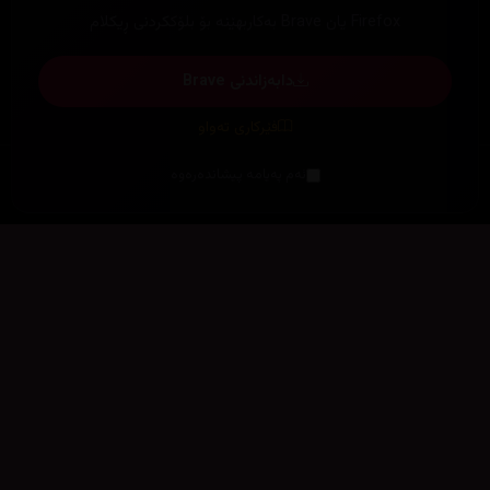
ستۆدیۆکان
پێشبڕکێ
پێشنیاری فیلم
باشترینەکانی کوردسینەما
خەڵاتەکان
باشترینەکان دیاری بکە
ڕۆژژمێری دەرچوون
کۆکراوەی فیلم
بەم نزیکانە
بەراود بکە
بوون بە ئەکتەر