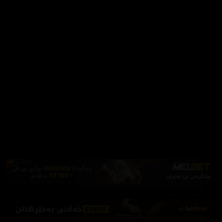
بۆ تەماشاکردن بەبێ ڕیکلام
Firefox یان Brave بەکاربهێنە بۆ بلۆککردنی ڕیکلام
دابەزاندنی Brave
فێرکاری تەواو
ئەم پەیامە پیشاندەرەوە
سەرەتا
زیاتر
سەرەتا
ڕەنگ
چوونەژوورەوە