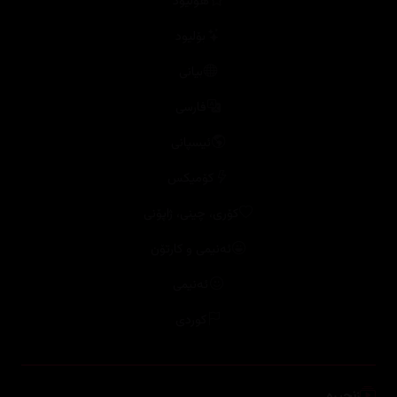
بۆلیود
بیانی
فارسی
ئیسپانی
کۆمیکس
کۆری، چینی، ژاپۆنی
ئەنیمی و کارتۆن
ئەنیمی
کوردی
زنجیرە