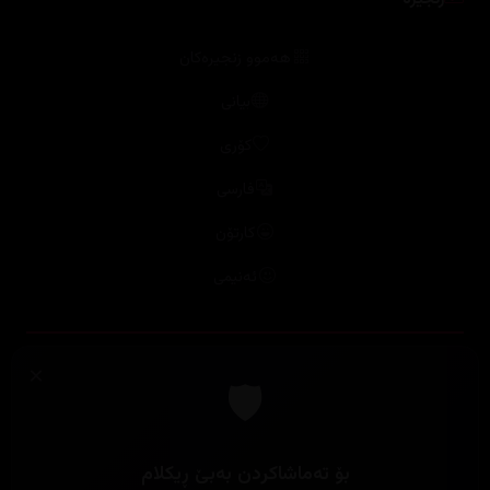
هەموو زنجیرەکان
بیانی
کۆری
فارسی
کارتۆن
ئەنیمی
تایبەت
کۆکراوەکان
ترێندەكان
پلاتفۆرمەکان