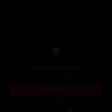
ستۆدیۆکان
پێشبڕکێ
پێشنیاری فیلم
باشترینەکانی کوردسینەما
خەڵاتەکان
باشترینەکان دیاری بکە
ڕۆژژمێری دەرچوون
کۆکراوەی فیلم
بەم نزیکانە
بەراود بکە
بوون بە ئەکتەر