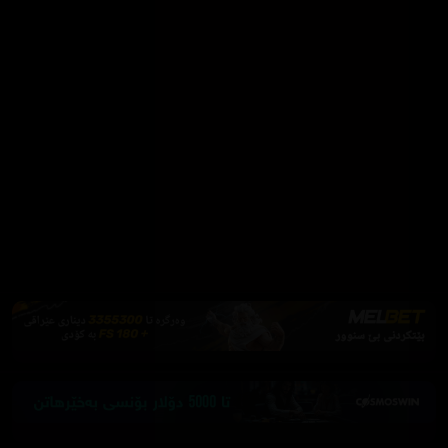
بۆ تەماشاکردن بەبێ ڕیکلام
Firefox یان Brave بەکاربهێنە بۆ بلۆککردنی ڕیکلام
دابەزاندنی Brave
فێرکاری تەواو
ئەم پەیامە پیشاندەرەوە
سەرەتا
زیاتر
سەرەتا
ڕەنگ
چوونەژوورەوە