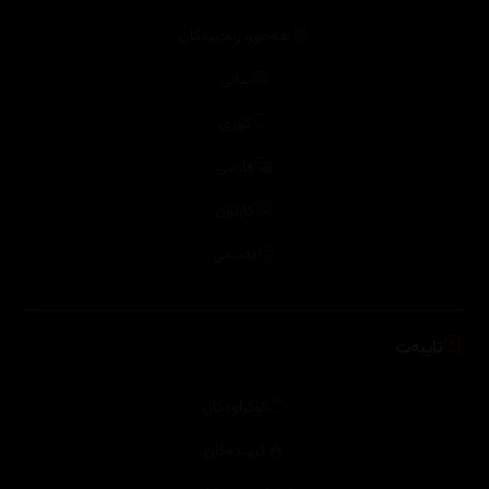
هەموو زنجیرەکان
بیانی
کۆری
فارسی
کارتۆن
ئەنیمی
تایبەت
کۆکراوەکان
ترێندەكان
پلاتفۆرمەکان