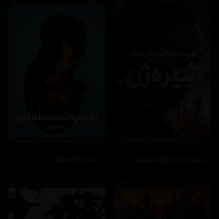
Slow Horses
Special Ops: Lioness