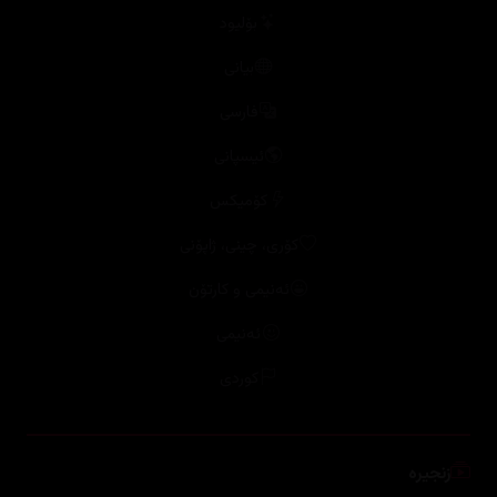
بۆلیود
بیانی
فارسی
ئیسپانی
کۆمیکس
کۆری، چینی، ژاپۆنی
ئەنیمی و کارتۆن
ئەنیمی
کوردی
زنجیرە