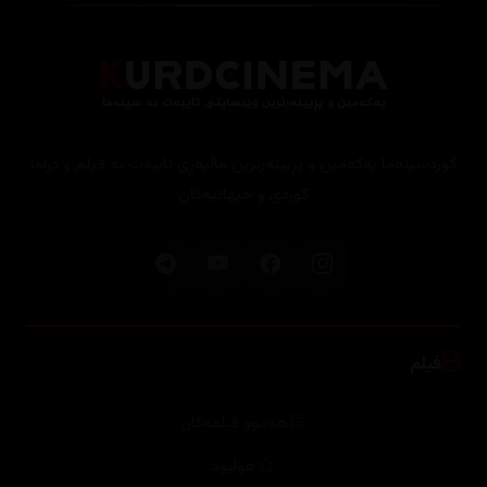
کوردسینەما یەکەمین و پڕبینەرترین ماڵپەڕی تایبەت بە فیلم و دراما
کوردی و جیهانیەکان
فیلم
هەموو فیلمەکان
هۆلیود